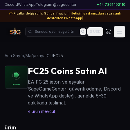
Discord
WhatsApp
Telegram @sagecenter
+44 7361 192110
Fiyatlar değişebilir. Güncel fiyat için:
iletişim sayfamızdan
veya
canlı
ⓘ
destekten (WhatsApp)
Sunucu, oyun veya ürün ara...
$ USD
Ana Sayfa
/
Mağazaya Git
/
FC25
FC25 Coins Satın Al
EA FC 25 jeton ve eşyalar.
SageGameCenter: güvenli ödeme, Discord
ve WhatsApp desteği, genelde 5–30
dakikada teslimat.
4
ürün mevcut
ürün