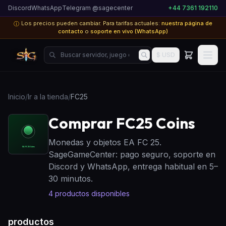
Discord
WhatsApp
Telegram @sagecenter
+44 7361 192110
Los precios pueden cambiar. Para tarifas actuales:
nuestra página de
ⓘ
contacto
o
soporte en vivo (WhatsApp)
Buscar servidor, juego o producto...
$ USD
Inicio
/
Ir a la tienda
/
FC25
Comprar FC25 Coins
Monedas y objetos EA FC 25.
SageGameCenter: pago seguro, soporte en
Discord y WhatsApp, entrega habitual en 5–
30 minutos.
4
productos disponibles
productos