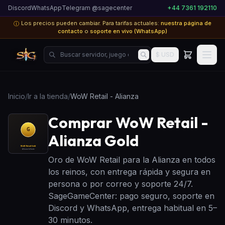
Discord
WhatsApp
Telegram @sagecenter
+44 7361 192110
Los precios pueden cambiar. Para tarifas actuales:
nuestra página de
ⓘ
contacto
o
soporte en vivo (WhatsApp)
Buscar servidor, juego o producto...
$ USD
Inicio
/
Ir a la tienda
/
WoW Retail - Alianza
Comprar WoW Retail -
Alianza Gold
Oro de WoW Retail para la Alianza en todos
los reinos, con entrega rápida y segura en
persona o por correo y soporte 24/7.
SageGameCenter: pago seguro, soporte en
Discord y WhatsApp, entrega habitual en 5–
30 minutos.