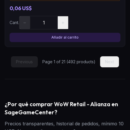
0,06 US$
−
+
Cant.
Añadir al carrito
Previous
Page
1
of
21
(
492
products)
Next
¿Por qué comprar WoW Retail - Alianza en
SageGameCenter?
Precios transparentes, historial de pedidos, mínimo 10