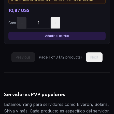
El precio puede variar — contacto o soporte en vivo para tarifa actual.
10,87 US$
−
+
Cant.
Añadir al carrito
Previous
Page
1
of
3
(
72
products)
Next
Servidores PVP populares
Listamos Yang para servidores como Elveron, Solaris,
Shiva y más. Cada producto es específico del servidor.