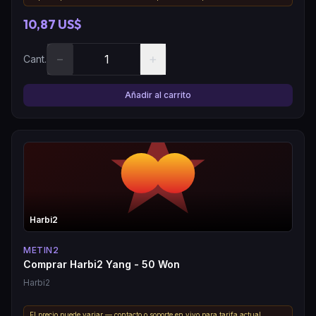
10,87 US$
−
+
Cant.
Añadir al carrito
Harbi2
METIN2
Comprar Harbi2 Yang - 50 Won
Harbi2
El precio puede variar — contacto o soporte en vivo para tarifa actual.