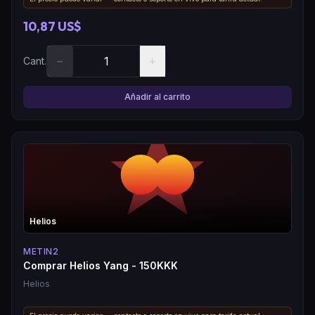
10,87 US$
−
+
Cant.
Añadir al carrito
Helios
METIN2
Comprar Helios Yang - 150KKK
Helios