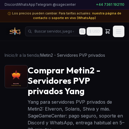
Discord
WhatsApp
Telegram @sagecenter
+44 7361 192110
Los precios pueden cambiar. Para tarifas actuales:
nuestra página de
ⓘ
contacto
o
soporte en vivo (WhatsApp)
Buscar servidor, juego o producto...
$ USD
Inicio
/
Ir a la tienda
/
Metin2 - Servidores PVP privados
Comprar Metin2 -
Servidores PVP
privados Yang
Yang para servidores PVP privados de
Metin2: Elveron, Solaris, Shiva y más.
SageGameCenter: pago seguro, soporte en
Discord y WhatsApp, entrega habitual en 5–