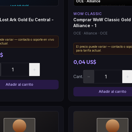
OCE
· Alliance
WOW CLASSIC
ost Ark Gold Eu Central -
Comprar WoW Classic Gold
Alliance - 1
OCE
· Alliance
· OCE
ede variar — contacto o soporte en vivo
actual.
El precio puede variar — contacto o sopo
para tarifa actual.
S$
0,04 US$
+
−
+
Cant.
Añadir al carrito
Añadir al carrito