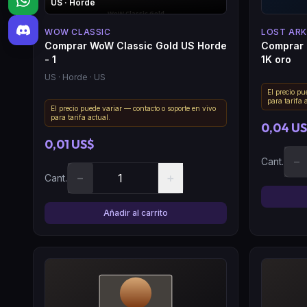
US
· Horde
WOW CLASSIC
LOST ARK
Comprar WoW Classic Gold US Horde
Comprar L
- 1
1K oro
US
· Horde
· US
El precio pu
para tarifa 
El precio puede variar — contacto o soporte en vivo
para tarifa actual.
0,04 U
0,01 US$
−
Cant.
−
+
Cant.
Añadir al carrito