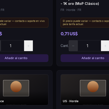
- 1K oro (MoP Clásico)
 FR
FR
· Horde
· FR
ede variar — contacto o soporte en vivo
El precio puede variar — contacto o sopo
actual.
para tarifa actual.
$
0,71 US$
+
−
+
Cant.
Añadir al carrito
Añadir al carrito
nce
US
· Horde