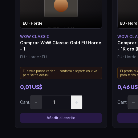
EU
· Horde
EU
· Hord
WOW CLASSIC
WOW CLA
Comprar WoW Classic Gold EU Horde
Comprar 
- 1
- 1K oro 
EU
· Horde
· EU
EU
· Horde
El precio puede variar — contacto o soporte en vivo
El precio pu
para tarifa actual.
para tarifa 
0,01 US$
0,46 U
−
+
−
Cant.
Cant.
Añadir al carrito