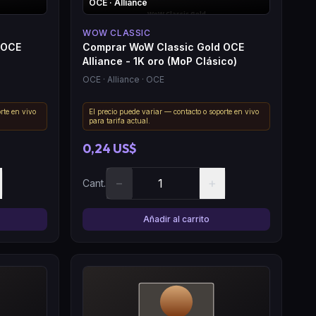
OCE
· Alliance
WOW CLASSIC
 OCE
Comprar WoW Classic Gold OCE
Alliance - 1K oro (MoP Clásico)
OCE
· Alliance
· OCE
rte en vivo
El precio puede variar — contacto o soporte en vivo
para tarifa actual.
0,24 US$
−
+
Cant.
Añadir al carrito