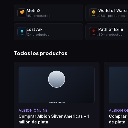
Metin2
World of Warcra
115
+
productos
986
+
productos
Lost Ark
Path of Exile
12
+
productos
80
+
productos
Todos los productos
ALBION ONLINE
ALBION O
Comprar Albion Silver Americas - 1
Comprar A
millón de plata
de plata