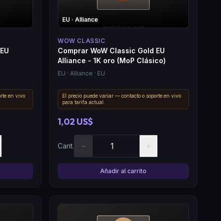
EU
· Alliance
WOW CLASSIC
 EU
Comprar WoW Classic Gold EU
Alliance - 1K oro (MoP Clásico)
EU
· Alliance
· EU
rte en vivo
El precio puede variar — contacto o soporte en vivo
para tarifa actual.
1,02 US$
−
+
Cant.
Añadir al carrito