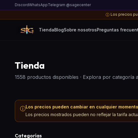
Discord
WhatsApp
Telegram @sagecenter
Los precios pue
ⓘ
Tienda
Blog
Sobre nosotros
Preguntas frecuen
Tienda
1558 productos disponibles
·
Explora por categoría 
Los precios pueden cambiar en cualquier moment
ⓘ
Los precios mostrados pueden no reflejar la tarifa actu
Categorías