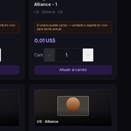
Alliance - 1
US
· Alliance
· US
rte en vivo
El precio puede variar — contacto o soporte en vivo
para tarifa actual.
0,01 US$
−
+
Cant.
Añadir al carrito
US
· Alliance