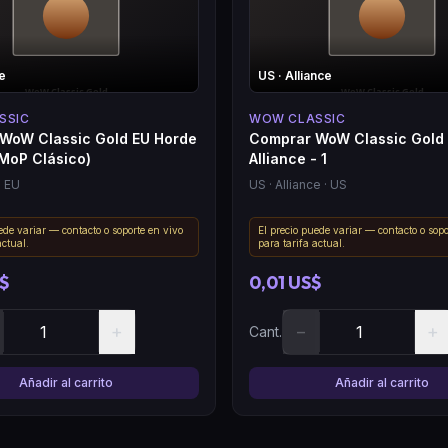
e
US
· Alliance
SSIC
WOW CLASSIC
WoW Classic Gold EU Horde
Comprar WoW Classic Gold
(MoP Clásico)
Alliance - 1
· EU
US
· Alliance
· US
ede variar — contacto o soporte en vivo
El precio puede variar — contacto o sopo
actual.
para tarifa actual.
S$
0,01 US$
+
−
+
Cant.
Añadir al carrito
Añadir al carrito