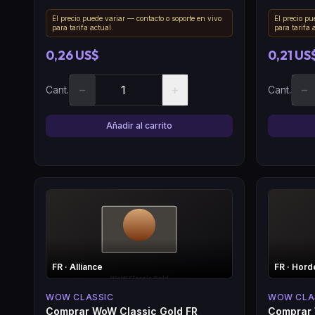
El precio puede variar — contacto o soporte en vivo
El precio pu
para tarifa actual.
para tarifa 
0,26 US$
0,21 US
−
+
−
Cant.
Cant.
Añadir al carrito
FR
· Alliance
FR
· Hord
WOW CLASSIC
WOW CLA
Comprar WoW Classic Gold FR
Comprar 