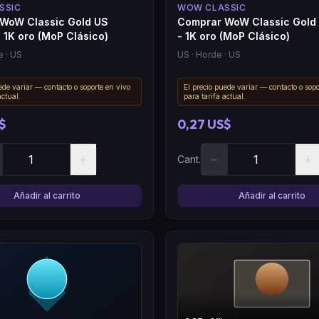
SSIC
WOW CLASSIC
WoW Classic Gold US
Comprar WoW Classic Gold
- 1K oro (MoP Clásico)
- 1K oro (MoP Clásico)
e
· US
US
· Horde
· US
ede variar — contacto o soporte en vivo
El precio puede variar — contacto o sopo
actual.
para tarifa actual.
$
0,27 US$
+
−
+
Cant.
Añadir al carrito
Añadir al carrito