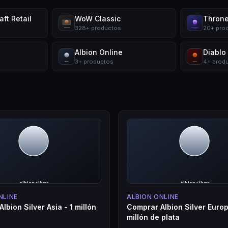
ft Retail
WoW Classic
Throne
328
+
productos
20
+
pro
Albion Online
Diablo
3
+
productos
4
+
prod
NLINE
ALBION ONLINE
lbion Silver Asia - 1 millón
Comprar Albion Silver Europ
millón de plata