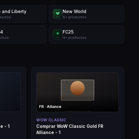
 and Liberty
New World
ductos
6
+
productos
 4
FC25
uctos
4
+
productos
FR
· Alliance
WOW CLASSIC
e - 1
Comprar WoW Classic Gold FR
Alliance - 1