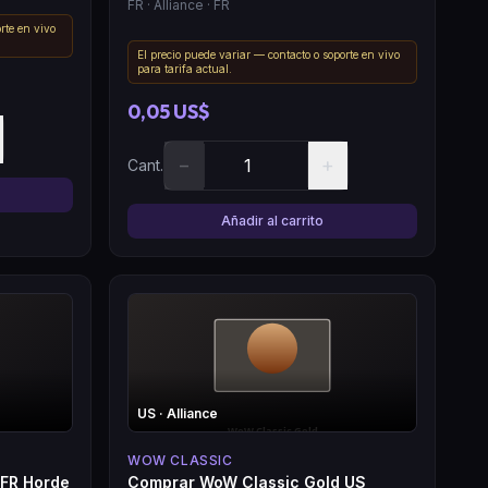
FR
· Alliance
· FR
rte en vivo
El precio puede variar — contacto o soporte en vivo
para tarifa actual.
0,05 US$
−
+
Cant.
Añadir al carrito
US
· Alliance
WOW CLASSIC
 FR Horde
Comprar WoW Classic Gold US