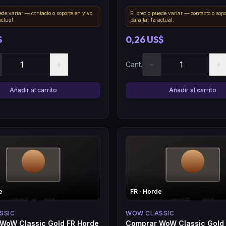
ede variar — contacto o soporte en vivo
El precio puede variar — contacto o sopo
actual.
para tarifa actual.
$
0,26 US$
+
−
+
Cant.
Añadir al carrito
Añadir al carrito
e
FR
· Horde
SSIC
WOW CLASSIC
WoW Classic Gold FR Horde
Comprar WoW Classic Gold