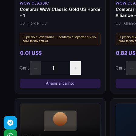
WOW CLASSIC
WOW CLA
Comprar WoW Classic Gold US Horde
Comprar 
- 1
Alliance 
US
· Horde
· US
US
· Allianc
El precio puede variar — contacto o soporte en vivo
El precio pu
para tarifa actual.
para tarifa 
0,01 US$
0,82 US
−
+
−
Cant.
Cant.
Añadir al carrito