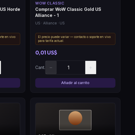
WOW CLASSIC
 US Horde
Comprar WoW Classic Gold US
Alliance - 1
US
· Alliance
· US
rte en vivo
El precio puede variar — contacto o soporte en vivo
para tarifa actual.
0,01 US$
−
+
Cant.
Añadir al carrito