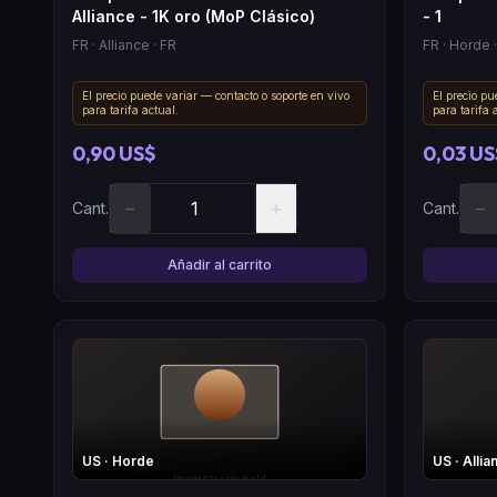
Alliance - 1K oro (MoP Clásico)
- 1
FR
· Alliance
· FR
FR
· Horde
·
El precio puede variar — contacto o soporte en vivo
El precio pu
para tarifa actual.
para tarifa 
0,90 US$
0,03 US
−
+
−
Cant.
Cant.
Añadir al carrito
US
· Horde
US
· Allia