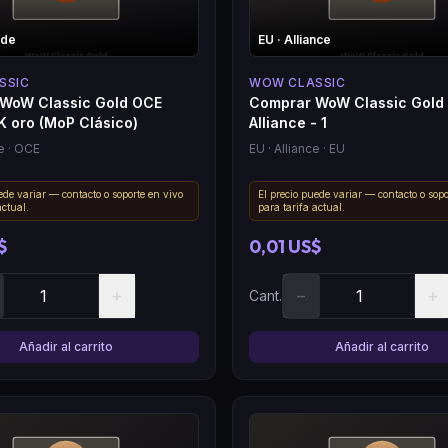
rde
EU
· Alliance
SSIC
WOW CLASSIC
WoW Classic Gold OCE
Comprar WoW Classic Gold
K oro (MoP Clásico)
Alliance - 1
e
· OCE
EU
· Alliance
· EU
ede variar — contacto o soporte en vivo
El precio puede variar — contacto o sopo
actual.
para tarifa actual.
$
0,01 US$
+
−
+
Cant.
Añadir al carrito
Añadir al carrito