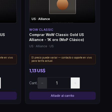
US
· Alliance
WOW CLASSIC
 US
Comprar WoW Classic Gold US
Alliance - 1K oro (MoP Clásico)
US
· Alliance
· US
rte en vivo
El precio puede variar — contacto o soporte en vivo
para tarifa actual.
1,13 US$
−
+
Cant.
Añadir al carrito