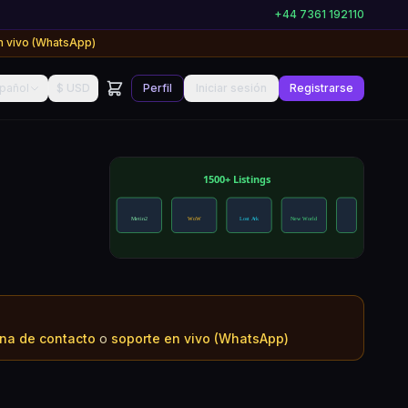
+44 7361 192110
n vivo (WhatsApp)
pañol
$ USD
Perfil
Iniciar sesión
Registrarse
na de contacto
o
soporte en vivo (WhatsApp)