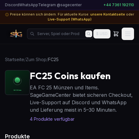
Discord
WhatsApp
Telegram @sagecenter
+44 7361 192110
Preise können sich ändern. Für aktuelle Kurse:
unsere Kontaktseite
oder
ⓘ
Live-Support (WhatsApp)
Server, Spiel oder Produkt suchen...
$ USD
Startseite
/
Zum Shop
/
FC25
FC25 Coins kaufen
EA FC 25 Münzen und Items.
SageGameCenter bietet sicheren Checkout,
Live-Support auf Discord und WhatsApp
und Lieferung meist in 5–30 Minuten.
4
Produkte verfügbar
Produkte