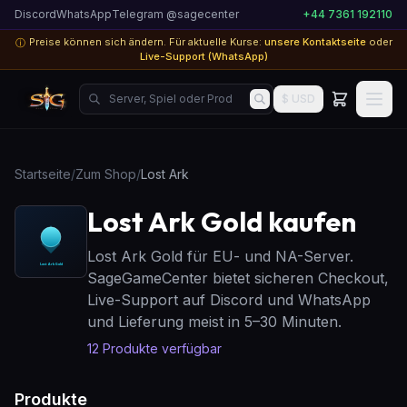
Discord
WhatsApp
Telegram @sagecenter
+44 7361 192110
Preise können sich ändern. Für aktuelle Kurse:
unsere Kontaktseite
oder
ⓘ
Live-Support (WhatsApp)
Server, Spiel oder Produkt suchen...
$ USD
Startseite
/
Zum Shop
/
Lost Ark
Lost Ark Gold kaufen
Lost Ark Gold für EU- und NA-Server.
SageGameCenter bietet sicheren Checkout,
Live-Support auf Discord und WhatsApp
und Lieferung meist in 5–30 Minuten.
12
Produkte verfügbar
Produkte