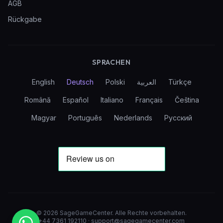
AGB
Rückgabe
SPRACHEN
English
Deutsch
Polski
العربية
Türkçe
Română
Español
Italiano
Français
Čeština
Magyar
Português
Nederlands
Русский
©
2026
SageGameCenter
.
Alle Rechte vorbehalten.
+44 7361 192110
·
support@sagegamecenter.com