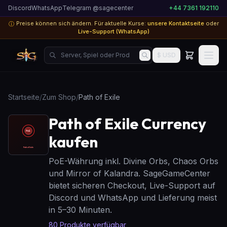
Discord
WhatsApp
Telegram @sagecenter
+44 7361 192110
Preise können sich ändern. Für aktuelle Kurse:
unsere Kontaktseite
oder
ⓘ
Live-Support (WhatsApp)
Server, Spiel oder Produkt suchen...
$ USD
Startseite
/
Zum Shop
/
Path of Exile
Path of Exile Currency
kaufen
PoE-Währung inkl. Divine Orbs, Chaos Orbs
und Mirror of Kalandra. SageGameCenter
bietet sicheren Checkout, Live-Support auf
Discord und WhatsApp und Lieferung meist
in 5–30 Minuten.
80
Produkte verfügbar