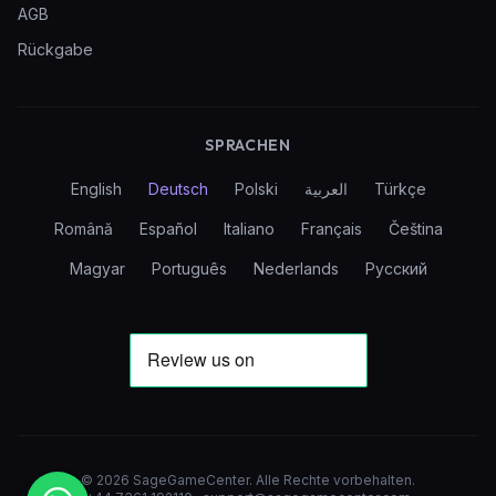
AGB
Rückgabe
SPRACHEN
English
Deutsch
Polski
العربية
Türkçe
Română
Español
Italiano
Français
Čeština
Magyar
Português
Nederlands
Русский
©
2026
SageGameCenter
.
Alle Rechte vorbehalten.