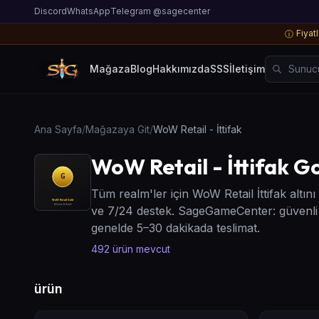
Discord
WhatsApp
Telegram @sagecenter
Fiyatl
ⓘ
Sunucu, o
Mağaza
Blog
Hakkımızda
SSS
İletişim
Ana Sayfa
/
Mağazaya Git
/
WoW Retail - İttifak
WoW Retail - İttifak Go
Tüm realm'ler için WoW Retail İttifak altını
ve 7/24 destek. SageGameCenter: güvenli
genelde 5–30 dakikada teslimat.
492
ürün mevcut
ürün