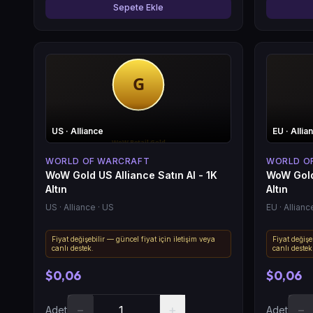
Sepete Ekle
US
· Alliance
EU
· Allia
WORLD OF WARCRAFT
WORLD O
WoW Gold US Alliance Satın Al - 1K
WoW Gold 
Altın
Altın
US
· Alliance
· US
EU
· Allianc
Fiyat değişebilir — güncel fiyat için iletişim veya
Fiyat değişe
canlı destek.
canlı destek
$0,06
$0,06
−
+
−
Adet
Adet