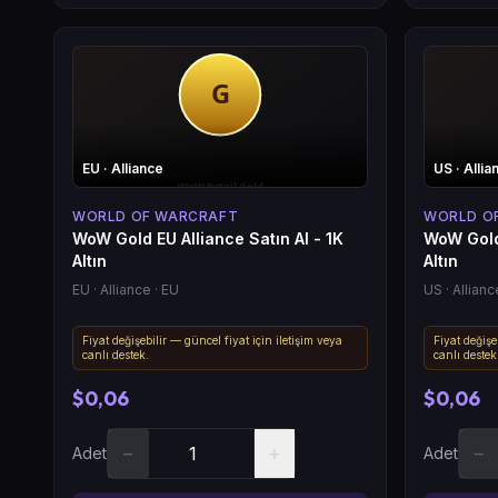
EU
· Alliance
US
· Allia
WORLD OF WARCRAFT
WORLD O
WoW Gold EU Alliance Satın Al - 1K
WoW Gold 
Altın
Altın
EU
· Alliance
· EU
US
· Allianc
Fiyat değişebilir — güncel fiyat için iletişim veya
Fiyat değişe
canlı destek.
canlı destek
$0,06
$0,06
−
+
−
Adet
Adet