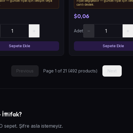
bilir — güncel fiyat için iletişim veya
Fiyat değişebilir — güncel fiyat için ile
.
canlı destek.
$0,06
+
−
+
Adet
Sepete Ekle
Sepete Ekle
Previous
Page
1
of
21
(
492
products)
Next
İttifak?
D sepet. Şifre asla istemeyiz.