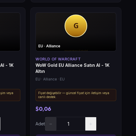
EU
· Alliance
WORLD OF WARCRAFT
Al - 1K
WoW Gold EU Alliance Satın Al - 1K
Altın
EU
· Alliance
· EU
tişim veya
Fiyat değişebilir — güncel fiyat için iletişim veya
canlı destek.
$0,06
−
+
Adet