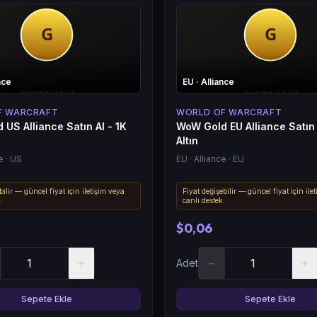
nce
EU
· Alliance
F WARCRAFT
WORLD OF WARCRAFT
US Alliance Satın Al - 1K
WoW Gold EU Alliance Satın 
Altın
e
· US
EU
· Alliance
· EU
bilir — güncel fiyat için iletişim veya
Fiyat değişebilir — güncel fiyat için ile
.
canlı destek.
$0,06
+
−
+
Adet
Sepete Ekle
Sepete Ekle