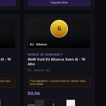
Sepete Ekle
EU
· Alliance
WORLD OF WARCRAFT
Al - 1K
WoW Gold EU Alliance Satın Al - 1K
Altın
EU
· Alliance
· EU
tişim veya
Fiyat değişebilir — güncel fiyat için iletişim veya
canlı destek.
$0,06
−
+
Adet