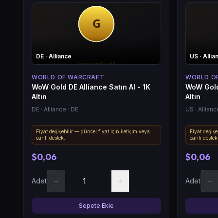
DE
· Alliance
US
· Allia
WORLD OF WARCRAFT
WORLD O
WoW Gold DE Alliance Satın Al - 1K
WoW Gold 
Altın
Altın
DE
· Alliance
· DE
US
· Allianc
Fiyat değişebilir — güncel fiyat için iletişim veya
Fiyat değişe
canlı destek.
canlı destek
$0,06
$0,06
−
+
−
Adet
Adet
Sepete Ekle