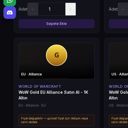
−
+
−
Adet
Adet
Sepete Ekle
EU
· Alliance
US
· Allia
WORLD OF WARCRAFT
WORLD O
WoW Gold EU Alliance Satın Al - 1K
WoW Gold 
Altın
Altın
EU
· Alliance
· EU
US
· Allianc
Fiyat değişebilir — güncel fiyat için iletişim veya
Fiyat değişe
canlı destek.
canlı destek