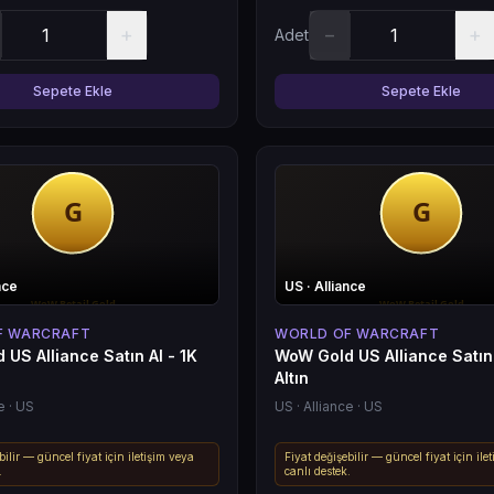
+
−
+
Adet
Sepete Ekle
Sepete Ekle
nce
US
· Alliance
F WARCRAFT
WORLD OF WARCRAFT
US Alliance Satın Al - 1K
WoW Gold US Alliance Satın 
Altın
e
· US
US
· Alliance
· US
bilir — güncel fiyat için iletişim veya
Fiyat değişebilir — güncel fiyat için ile
.
canlı destek.