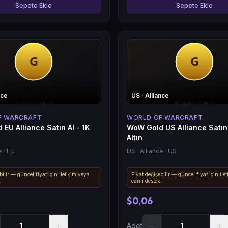
Sepete Ekle
Sepete Ekle
nce
US
· Alliance
F WARCRAFT
WORLD OF WARCRAFT
EU Alliance Satın Al - 1K
WoW Gold US Alliance Satın 
Altın
e
· EU
US
· Alliance
· US
bilir — güncel fiyat için iletişim veya
Fiyat değişebilir — güncel fiyat için ile
.
canlı destek.
$0,06
+
−
+
Adet