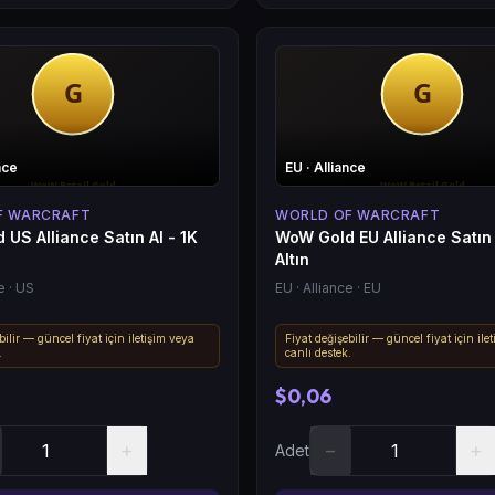
nce
EU
· Alliance
F WARCRAFT
WORLD OF WARCRAFT
US Alliance Satın Al - 1K
WoW Gold EU Alliance Satın 
Altın
e
· US
EU
· Alliance
· EU
bilir — güncel fiyat için iletişim veya
Fiyat değişebilir — güncel fiyat için ile
.
canlı destek.
$0,06
+
−
+
Adet