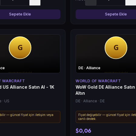
Sepete Ekle
Sepete Ekle
nce
DE
· Alliance
F WARCRAFT
WORLD OF WARCRAFT
US Alliance Satın Al - 1K
WoW Gold DE Alliance Satın 
Altın
e
· US
DE
· Alliance
· DE
bilir — güncel fiyat için iletişim veya
Fiyat değişebilir — güncel fiyat için ile
.
canlı destek.
$0,06