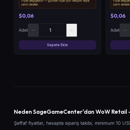
Fiyat değişebilir — güncel fiyat için iletişim veya
Fiyat değişe
canlı destek.
canlı destek
$0,06
$0,06
−
+
−
Adet
Adet
Sepete Ekle
Neden SageGameCenter'dan WoW Retail - 
Şeffaf fiyatlar, hesapta sipariş takibi, minimum 10 US