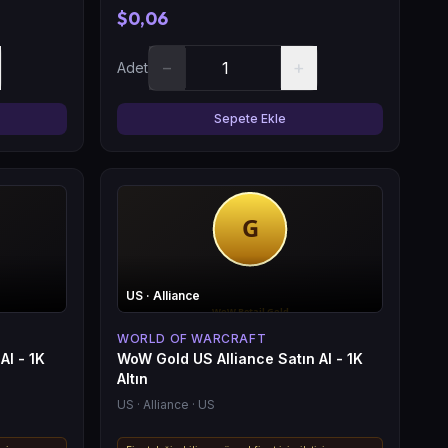
$0,06
−
+
Adet
Sepete Ekle
US
· Alliance
WORLD OF WARCRAFT
Al - 1K
WoW Gold US Alliance Satın Al - 1K
Altın
US
· Alliance
· US