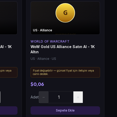
US
· Alliance
WORLD OF WARCRAFT
Al - 1K
WoW Gold US Alliance Satın Al - 1K
Altın
US
· Alliance
· US
tişim veya
Fiyat değişebilir — güncel fiyat için iletişim veya
canlı destek.
$0,06
−
+
Adet
Sepete Ekle