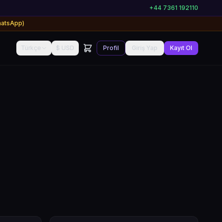
+44 7361 192110
hatsApp)
Türkçe
$ USD
Profil
Giriş Yap
Kayıt Ol