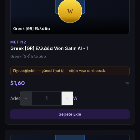
Greek [GR] Ελλάδα
METIN2
Greek [GR] Ελλάδα Won Satın Al - 1
Greek [GR] Ελλάδα
Fiyat değişebilir — güncel fiyat için iletişim veya canlı destek.
$1,60
1W
−
+
Adet
W
Sepete Ekle