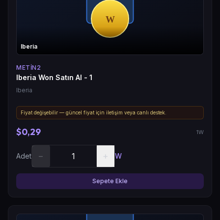
Iberia
METIN2
Iberia Won Satın Al - 1
Iberia
Fiyat değişebilir — güncel fiyat için iletişim veya canlı destek.
$0,29
1W
−
+
Adet
W
Sepete Ekle