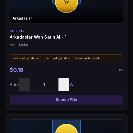
Arkadaslar
METIN2
Arkadaslar Won Satın Al - 1
Arkadaslar
Fiyat değişebilir — güncel fiyat için iletişim veya canlı destek.
$0,18
1W
−
+
Adet
W
Sepete Ekle