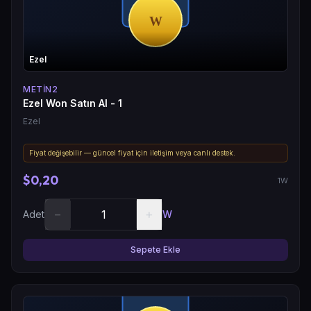
Ezel
METIN2
Ezel Won Satın Al - 1
Ezel
Fiyat değişebilir — güncel fiyat için iletişim veya canlı destek.
$0,20
1W
−
+
Adet
W
Sepete Ekle