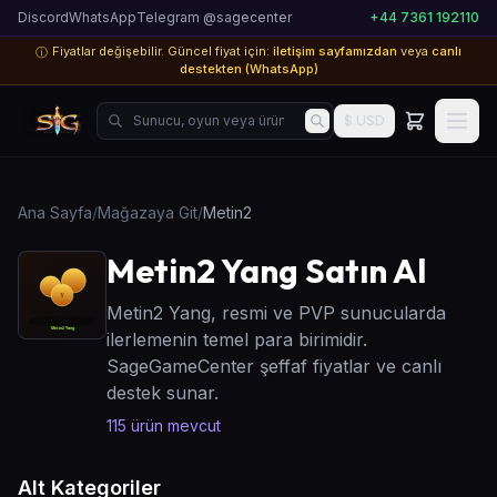
Discord
WhatsApp
Telegram @sagecenter
+44 7361 192110
Fiyatlar değişebilir. Güncel fiyat için:
iletişim sayfamızdan
veya
canlı
ⓘ
destekten (WhatsApp)
Sunucu, oyun veya ürün ara...
$ USD
Ana Sayfa
/
Mağazaya Git
/
Metin2
Metin2 Yang Satın Al
Metin2 Yang, resmi ve PVP sunucularda
ilerlemenin temel para birimidir.
SageGameCenter şeffaf fiyatlar ve canlı
destek sunar.
115
ürün mevcut
Alt Kategoriler