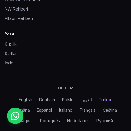
NW Rehberi
Albion Rehberi
Yasal
Gizlilik
Şartlar
İade
DILLER
English
Deutsch
Polski
العربية
Türkçe
Română
Español
Italiano
Français
Čeština
Magyar
Português
Nederlands
Русский