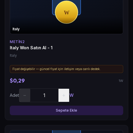
Italy
METIN2
Italy Won Satın Al - 1
Italy
Fiyat değişebilir — güncel fiyat için iletişim veya canlı destek.
$0,29
1W
−
+
Adet
W
Sepete Ekle