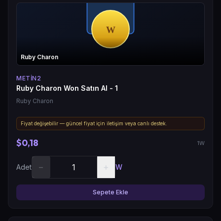
Ruby Charon
METIN2
Ruby Charon Won Satın Al - 1
Ruby Charon
Fiyat değişebilir — güncel fiyat için iletişim veya canlı destek.
$0,18
1W
−
+
Adet
W
Sepete Ekle