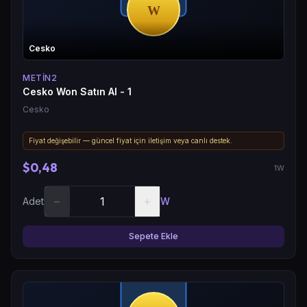
Cesko
METIN2
Cesko Won Satın Al - 1
Cesko
Fiyat değişebilir — güncel fiyat için iletişim veya canlı destek.
$0,48
1W
−
+
Adet
W
Sepete Ekle