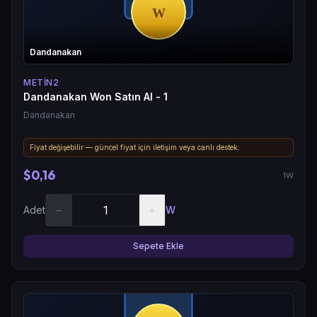
Dandanakan
METIN2
Dandanakan Won Satın Al - 1
Dandanakan
Fiyat değişebilir — güncel fiyat için iletişim veya canlı destek.
$0,16
1W
−
+
Adet
W
Sepete Ekle