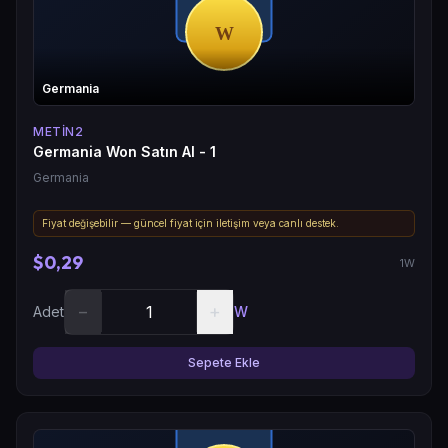
Germania
METIN2
Germania Won Satın Al - 1
Germania
Fiyat değişebilir — güncel fiyat için iletişim veya canlı destek.
$0,29
1W
−
+
Adet
W
Sepete Ekle