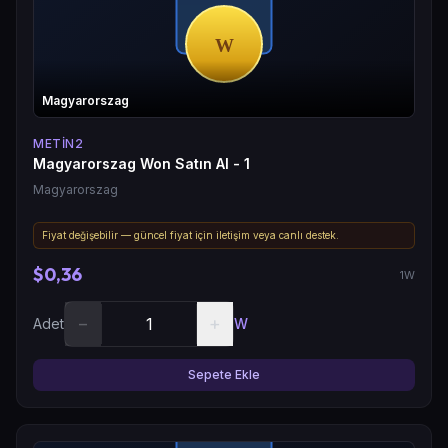
Magyarorszag
METIN2
Magyarorszag Won Satın Al - 1
Magyarorszag
Fiyat değişebilir — güncel fiyat için iletişim veya canlı destek.
$0,36
1W
−
+
Adet
W
Sepete Ekle