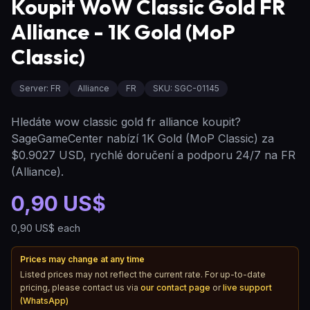
Koupit WoW Classic Gold FR
Alliance - 1K Gold (MoP
Classic)
Server
:
FR
Alliance
FR
SKU:
SGC-01145
Hledáte wow classic gold fr alliance koupit?
SageGameCenter nabízí 1K Gold (MoP Classic) za
$0.9027 USD, rychlé doručení a podporu 24/7 na FR
(Alliance).
0,90 US$
0,90 US$
each
Prices may change at any time
Listed prices may not reflect the current rate. For up-to-date
pricing, please contact us via
our contact page
or
live support
(WhatsApp)