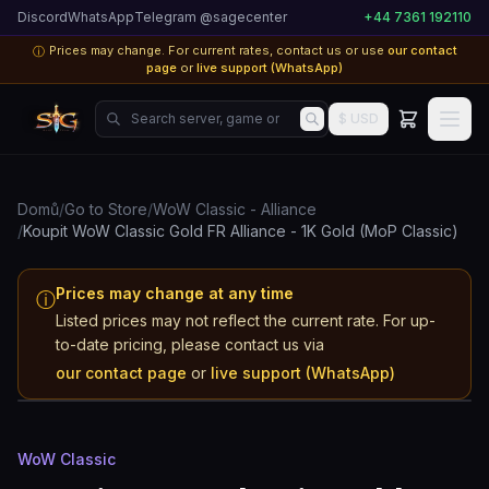
Discord
WhatsApp
Telegram @sagecenter
+44 7361 192110
Prices may change. For current rates, contact us or use
our contact
ⓘ
page
or
live support (WhatsApp)
Search server, game or product...
$ USD
Domů
/
Go to Store
/
WoW Classic - Alliance
/
Koupit WoW Classic Gold FR Alliance - 1K Gold (MoP Classic)
Prices may change at any time
ⓘ
Listed prices may not reflect the current rate. For up-
WoW Classic
to-date pricing, please contact us via
FR
our contact page
or
live support (WhatsApp)
Alliance
WoW Classic