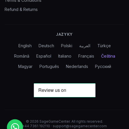
Terms & Conditions
Refund & Returns
JAZYKY
English
Deutsch
Polski
العربية
Türkçe
Română
Español
Italiano
Français
Čeština
Magyar
Português
Nederlands
Русский
©
2026
SageGameCenter
.
All rights reserved.
+44 7361 192110
·
support@sagegamecenter.com