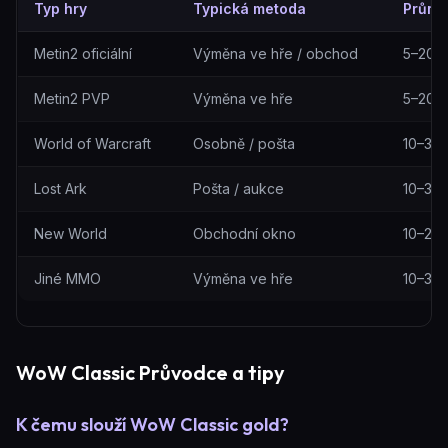
Typ hry
Typická metoda
Prům.
Způsoby doručení podle hry
Metin2 oficiální
Výměna ve hře / obchod
5–20 m
Metin2 PVP
Výměna ve hře
5–20 m
World of Warcraft
Osobně / pošta
10–30 
Lost Ark
Pošta / aukce
10–30 
New World
Obchodní okno
10–25 
Jiné MMO
Výměna ve hře
10–30 
WoW Classic Průvodce a tipy
K čemu slouží WoW Classic gold?