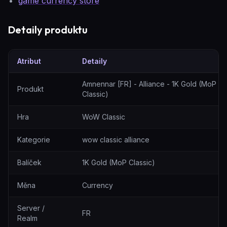
game currency store
Detaily produktu
Atribut
Detaily
Amnennar [FR] - Alliance - 1K Gold (MoP Classic) — tabulka speci
Amnennar [FR] - Alliance - 1K Gold (MoP
Produkt
Classic)
Hra
WoW Classic
Kategorie
wow classic alliance
Balíček
1K Gold (MoP Classic)
Měna
Currency
Server /
FR
Realm