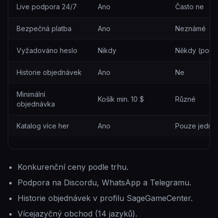
SageGameCenter vs náhodní prodejci
Live podpora 24/7
Ano
Často ne
Bezpečná platba
Ano
Neznámé
Vyžadováno heslo
Nikdy
Někdy (podv
Historie objednávek
Ano
Ne
Minimální
Košík min. 10 $
Různé
objednávka
Katalog více her
Ano
Pouze jedna 
Konkurenční ceny podle trhu.
Podpora na Discordu, WhatsApp a Telegramu.
Historie objednávek v profilu SageGameCenter.
Vícejazyčný obchod (14 jazyků).