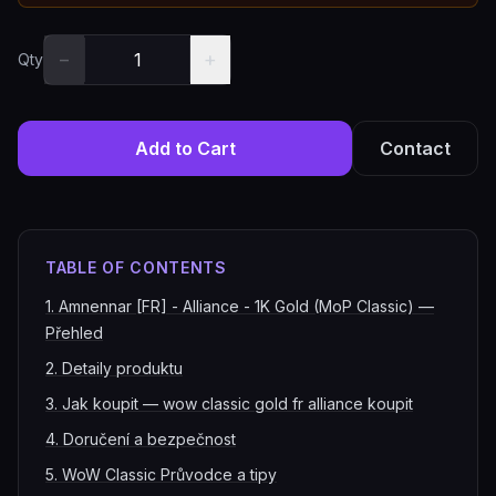
−
+
Qty
Add to Cart
Contact
TABLE OF CONTENTS
1
.
Amnennar [FR] - Alliance - 1K Gold (MoP Classic) —
Přehled
2
.
Detaily produktu
3
.
Jak koupit — wow classic gold fr alliance koupit
4
.
Doručení a bezpečnost
5
.
WoW Classic Průvodce a tipy