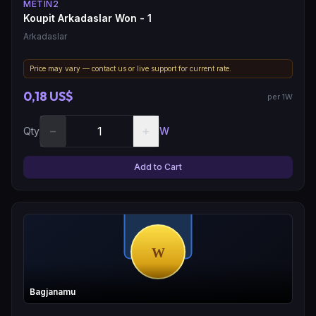
METIN2
Koupit Arkadaslar Won - 1
Arkadaslar
Price may vary — contact us or live support for current rate.
0,18 US$
per 1W
−
+
Qty
W
Add to Cart
Bagjanamu