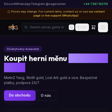
Discord
WhatsApp
Telegram @sagecenter
+44 7361 192110
Prices may change. For current rates, contact us or use
our contact
ⓘ
page
or
live support (WhatsApp)
Search server, game or product...
$ USD
Důvěryhodný dodavatel
Koupit herní měnu
Bezpečně a
rychle
Metin2 Yang, WoW gold, Lost Ark gold a více. Bezpečné
platby, podpora 24/7.
Do obchodu
O nás