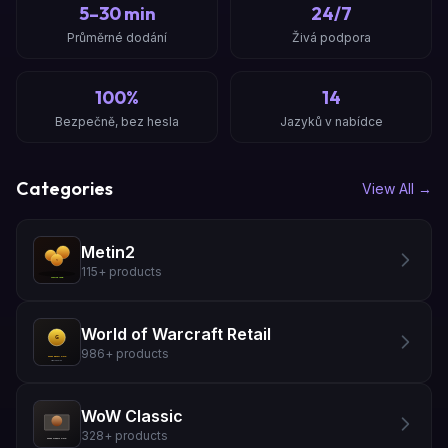
5–30 min
24/7
Průměrné dodání
Živá podpora
100%
14
Bezpečně, bez hesla
Jazyků v nabídce
Categories
View All
→
Metin2
115
+
products
World of Warcraft Retail
986
+
products
WoW Classic
328
+
products