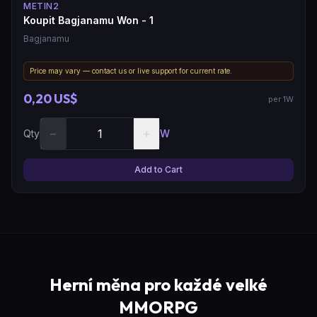
METIN2
Koupit Bagjanamu Won - 1
Bagjanamu
Price may vary — contact us or live support for current rate.
0,20 US$
per 1W
−
+
Qty
W
Add to Cart
Herní měna pro každé velké
MMORPG