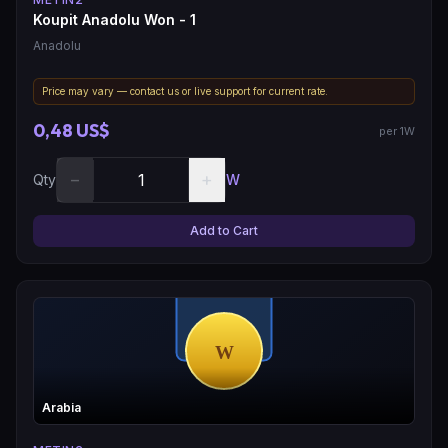
Koupit Anadolu Won - 1
Anadolu
Price may vary — contact us or live support for current rate.
0,48 US$
per 1W
−
+
Qty
W
Add to Cart
Arabia