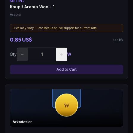
METIN2
Koupit Arabia Won - 1
Arabia
Price may vary — contact us or live support for current rate.
0,85 US$
per 1W
−
+
Qty
W
Add to Cart
Arkadaslar