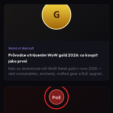
World of Warcraft
Průvodce utrácením WoW gold 2026: co koupit
jako první
Kam ve skutečnosti míří WoW Retail gold v roce 2026 —
raid consumables, enchanty, crafted gear a BoE upgrady
v pořadí priorit, rozpočtové pasti a kdy nákup goldu
překoná další týden grindu.