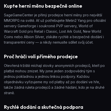
Kupte herní měnu bezpečně online
SageGameCenter je přímý prodejce herní měny pro největší
MMORPG na světě. Ať už potřebujete Metin2 Yang pro oficiální
servery Gameforge i soukromé PVP servery, World of
Warcraft Gold pro Retail i Classic, Lost Ark Gold, New World
Coins nebo Albion Silver, získáte rychlé a bezpečné dodání i
transparentní ceny — a nikdy nemusíte sdílet svůj účet.
Proč hráči volí přímého prodejce
Otevřená tržiště míchají stovky anonymních prodejců, kteří po
platbě mohou zmizet. My jsme jeden zodpovědný tým s
jednou pokladnou a jednou linkou podpory. Každou
objednávku vyřizujeme my od platby až po dodání ve hře,
takže žádná ruleta prodejců a žádné hádání, kdo je na druhé
straně.
Rychlé dodání a skutečná podpora