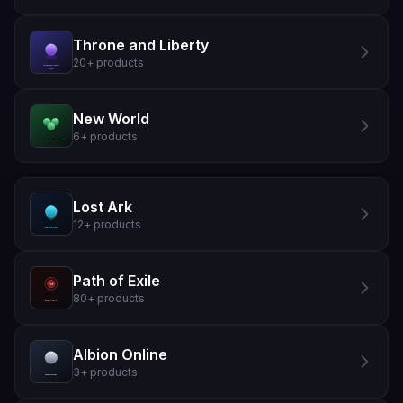
Throne and Liberty
20
+
products
New World
6
+
products
Lost Ark
12
+
products
Path of Exile
80
+
products
Albion Online
3
+
products