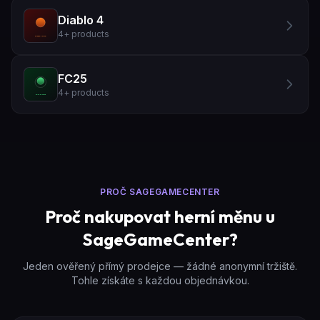
Diablo 4
4
+
products
FC25
4
+
products
PROČ SAGEGAMECENTER
Proč nakupovat herní měnu u
SageGameCenter?
Jeden ověřený přímý prodejce — žádné anonymní tržiště.
Tohle získáte s každou objednávkou.