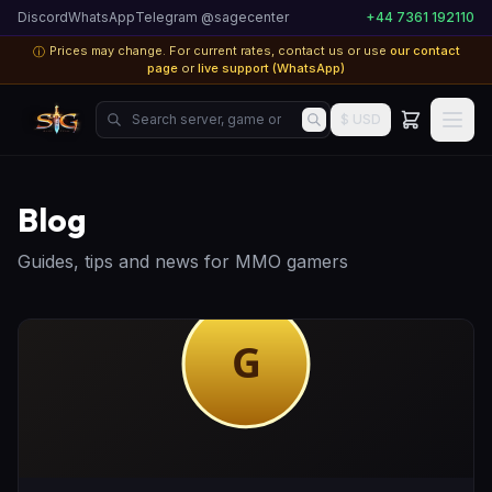
Discord
WhatsApp
Telegram @sagecenter
+44 7361 192110
Prices may change. For current rates, contact us or use
our contact
ⓘ
page
or
live support (WhatsApp)
Search server, game or product...
$ USD
Blog
Guides, tips and news for MMO gamers