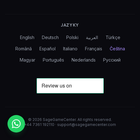
JAZYKY
English
Deutsch
Polski
العربية
Türkçe
Română
Español
Italiano
Français
Čeština
Magyar
Português
Nederlands
Русский
©
2026
SageGameCenter
.
All rights reserved.
+44 7361 192110
·
support@sagegamecenter.com