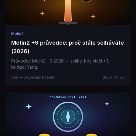
Metin2
Metin2 +9 průvodce: proč stále selháváte
(2026)
Průvodce Metin2 +9 2026 — svitky, kdy stačí +7,
budget Yang.
Can — SageGameCenter
2026-05-23