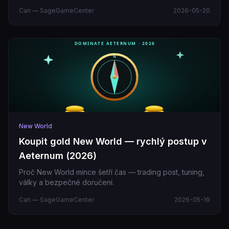
Can — SageGameCenter
2026-05-20
New World
Koupit gold New World — rychlý postup v
Aeternum (2026)
Proč New World mince šetří čas — trading post, tuning,
války a bezpečné doručení.
Can — SageGameCenter
2026-05-19