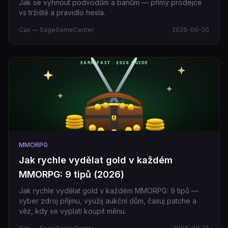
Jak se vyhnout podvodům a banům — přímý prodejce
vs tržiště a pravidlo hesla.
Can — SageGameCenter
2026-06-20
MMORPG
Jak rychle vydělat gold v každém
MMORPG: 9 tipů (2026)
Jak rychle vydělat gold v každém MMORPG: 9 tipů —
vyber zdroj příjmu, využij aukční dům, časuj patche a
věz, kdy se vyplatí koupit měnu.