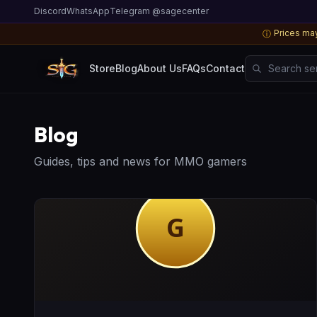
Discord
WhatsApp
Telegram @sagecenter
Prices may
ⓘ
Search server
Store
Blog
About Us
FAQs
Contact
Blog
Guides, tips and news for MMO gamers