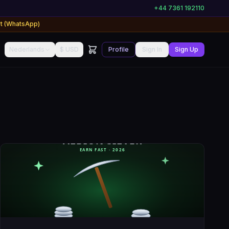
+44 7361 192110
rt (WhatsApp)
Nederlands
$ USD
Profile
Sign In
Sign Up