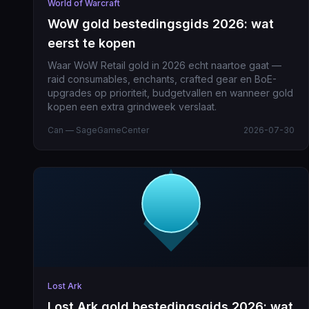
World of Warcraft
WoW gold bestedingsgids 2026: wat
eerst te kopen
Waar WoW Retail gold in 2026 echt naartoe gaat —
raid consumables, enchants, crafted gear en BoE-
upgrades op prioriteit, budgetvallen en wanneer gold
kopen een extra grindweek verslaat.
Can — SageGameCenter
2026-07-30
Lost Ark
Lost Ark gold bestedingsgids 2026: wat