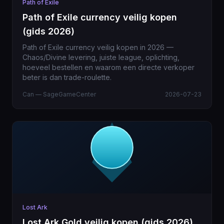
Path of Exile
Path of Exile currency veilig kopen
(gids 2026)
Path of Exile currency veilig kopen in 2026 —
Chaos/Divine levering, juiste league, oplichting,
hoeveel bestellen en waarom een directe verkoper
beter is dan trade-roulette.
Can — SageGameCenter
2026-07-23
Lost Ark
Lost Ark Gold veilig kopen (gids 2026)