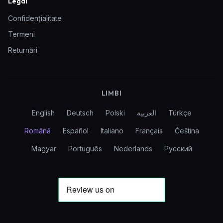
Legal
Confidențialitate
Termeni
Returnări
LIMBI
English
Deutsch
Polski
العربية
Türkçe
Română
Español
Italiano
Français
Čeština
Magyar
Português
Nederlands
Русский