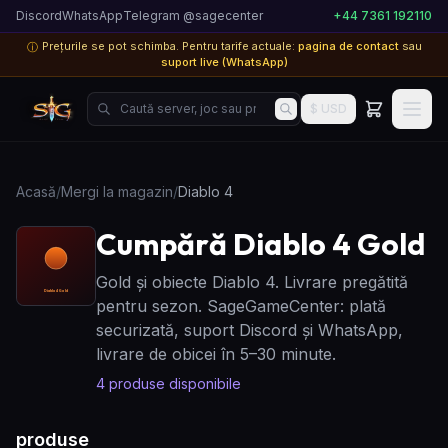
Discord
WhatsApp
Telegram @sagecenter
+44 7361 192110
Prețurile se pot schimba. Pentru tarife actuale:
pagina de contact
sau
ⓘ
suport live (WhatsApp)
Caută server, joc sau produs...
$ USD
Acasă
/
Mergi la magazin
/
Diablo 4
Cumpără Diablo 4 Gold
Gold și obiecte Diablo 4. Livrare pregătită
pentru sezon. SageGameCenter: plată
securizată, suport Discord și WhatsApp,
livrare de obicei în 5–30 minute.
4
produse disponibile
produse