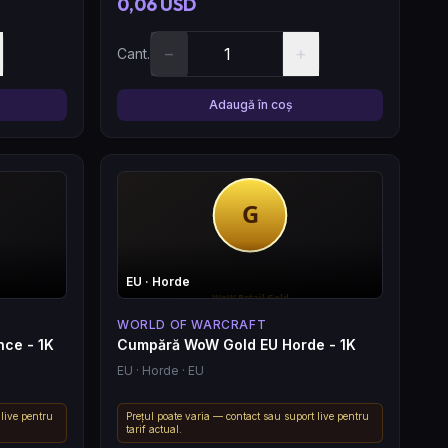
0,06 USD
−
+
Cant.
Adaugă în coș
EU
· Horde
WORLD OF WARCRAFT
nce - 1K
Cumpără WoW Gold EU Horde - 1K
EU
· Horde
· EU
 live pentru
Prețul poate varia — contact sau suport live pentru
tarif actual.