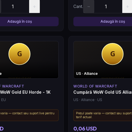
+
−
+
Cant.
Adaugă în coș
Adaugă în coș
e
US
· Alliance
F WARCRAFT
WORLD OF WARCRAFT
WoW Gold EU Horde - 1K
Cumpără WoW Gold US Allia
· EU
US
· Alliance
· US
 varia — contact sau suport live pentru
Prețul poate varia — contact sau suport
tarif actual.
SD
0,06 USD