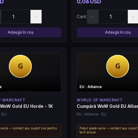
SD
0,06 USD
+
−
+
Cant.
Adaugă în coș
Adaugă în coș
e
EU
· Alliance
F WARCRAFT
WORLD OF WARCRAFT
WoW Gold EU Horde - 1K
Cumpără WoW Gold EU Allia
· EU
EU
· Alliance
· EU
 varia — contact sau suport live pentru
Prețul poate varia — contact sau suport
tarif actual.