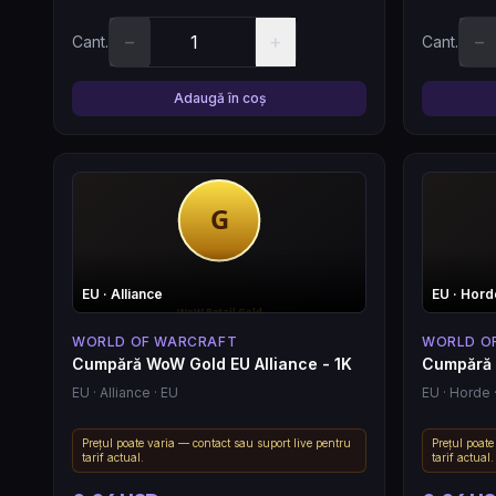
−
+
−
Cant.
Cant.
Adaugă în coș
EU
· Alliance
EU
· Hord
WORLD OF WARCRAFT
WORLD O
Cumpără WoW Gold EU Alliance - 1K
Cumpără 
EU
· Alliance
· EU
EU
· Horde
Prețul poate varia — contact sau suport live pentru
Prețul poate
tarif actual.
tarif actual.