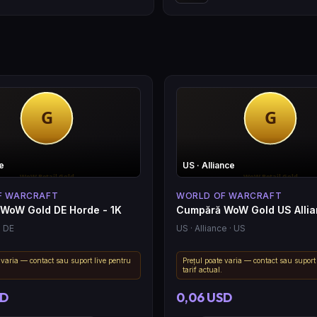
e
US
· Alliance
F WARCRAFT
WORLD OF WARCRAFT
WoW Gold DE Horde - 1K
Cumpără WoW Gold US Allia
· DE
US
· Alliance
· US
 varia — contact sau suport live pentru
Prețul poate varia — contact sau suport
tarif actual.
SD
0,06 USD