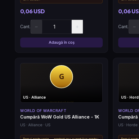
0,06 USD
0,06 U
−
+
−
Cant.
Cant.
Adaugă în coș
US
· Alliance
US
· Hor
WORLD OF WARCRAFT
WORLD O
Cumpără WoW Gold US Alliance - 1K
Cumpără 
US
· Alliance
· US
US
· Horde
Prețul poate varia — contact sau suport live pentru
Prețul poate