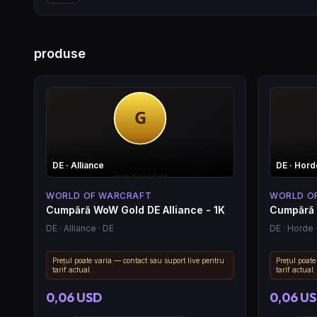
produse
DE
· Alliance
DE
· Hord
WORLD OF WARCRAFT
WORLD O
Cumpără WoW Gold DE Alliance - 1K
Cumpără 
DE
· Alliance
· DE
DE
· Horde
Prețul poate varia — contact sau suport live pentru
Prețul poate
tarif actual.
tarif actual.
0,06 USD
0,06 U