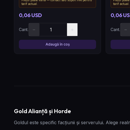
tarif actual.
tarif actual.
0,06 USD
0,06 U
−
+
−
Cant.
Cant.
Adaugă în coș
Gold Alianță și Horde
Goldul este specific facțiunii și serverului. Alege real