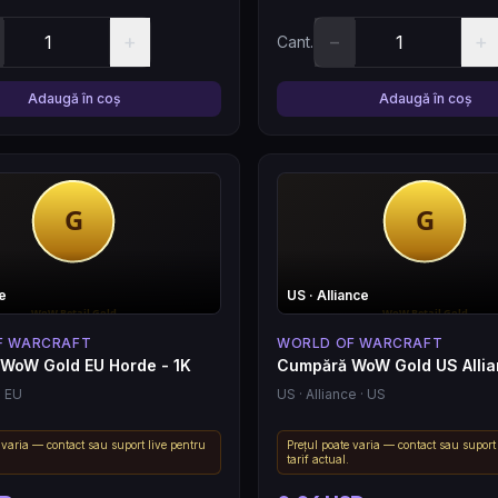
+
−
+
Cant.
Adaugă în coș
Adaugă în coș
e
US
· Alliance
F WARCRAFT
WORLD OF WARCRAFT
WoW Gold EU Horde - 1K
Cumpără WoW Gold US Allia
· EU
US
· Alliance
· US
 varia — contact sau suport live pentru
Prețul poate varia — contact sau suport
tarif actual.