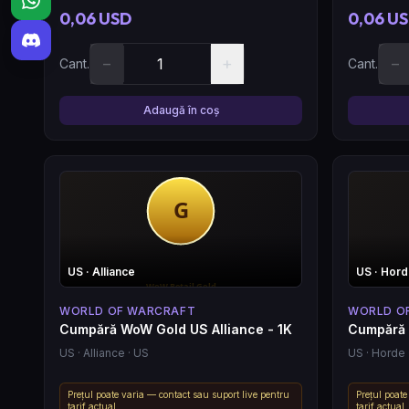
0,06 USD
0,06 U
−
+
−
Cant.
Cant.
Adaugă în coș
US
· Alliance
US
· Hor
WORLD OF WARCRAFT
WORLD O
Cumpără WoW Gold US Alliance - 1K
Cumpără 
US
· Alliance
· US
US
· Horde
Prețul poate varia — contact sau suport live pentru
Prețul poate
tarif actual.
tarif actual.