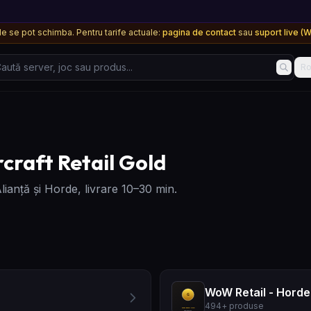
ile se pot schimba. Pentru tarife actuale:
pagina de contact
sau
suport live (
 server, joc sau produs...
R
raft Retail Gold
anță și Horde, livrare 10–30 min.
WoW Retail - Horde
494
+
produse