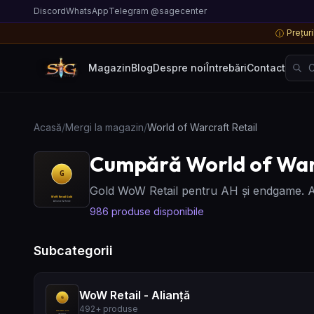
Discord
WhatsApp
Telegram @sagecenter
Prețur
ⓘ
Caută
Magazin
Blog
Despre noi
Întrebări
Contact
Acasă
/
Mergi la magazin
/
World of Warcraft Retail
Cumpără World of Warc
Gold WoW Retail pentru AH și endgame. Ali
986
produse disponibile
Subcategorii
WoW Retail - Alianță
492
+
produse