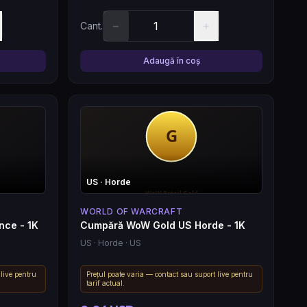
−
+
Cant.
Adaugă în coș
US
· Horde
WORLD OF WARCRAFT
nce - 1K
Cumpără WoW Gold US Horde - 1K
US
· Horde
· US
 live pentru
Prețul poate varia — contact sau suport live pentru
tarif actual.