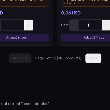
tarif actual.
SD
0,06 USD
+
−
+
Cant.
Adaugă în coș
Adaugă în coș
Previous
Page
1
of
42
(
986
products)
Next
m-ul corect înainte de plată.