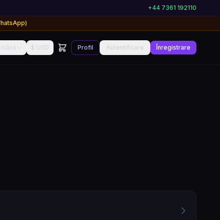
+44 7361 192110
WhatsApp)
omână
$ USD
Profil
Autentificare
Înregistrare