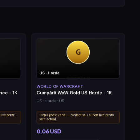
US
· Horde
WORLD OF WARCRAFT
nce - 1K
Cumpără WoW Gold US Horde - 1K
US
· Horde
· US
 live pentru
Prețul poate varia — contact sau suport live pentru
tarif actual.
0,06 USD