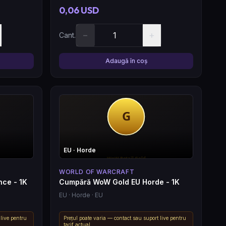
0,06 USD
−
+
Cant.
Adaugă în coș
EU
· Horde
WORLD OF WARCRAFT
nce - 1K
Cumpără WoW Gold EU Horde - 1K
EU
· Horde
· EU
 live pentru
Prețul poate varia — contact sau suport live pentru
tarif actual.