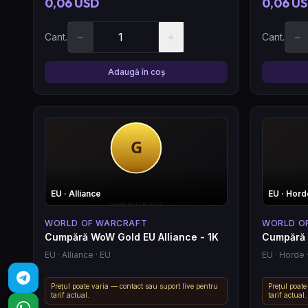
0,06 USD
0,06 U
−
+
−
Cant.
Cant.
Adaugă în coș
EU
· Alliance
EU
· Hord
WORLD OF WARCRAFT
WORLD O
Cumpără WoW Gold EU Alliance - 1K
Cumpără 
EU
· Alliance
· EU
EU
· Horde
Prețul poate varia — contact sau suport live pentru
Prețul poate
tarif actual.
tarif actual.