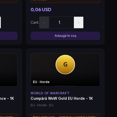
0,06 USD
−
+
Cant.
Adaugă în coș
EU
· Horde
WORLD OF WARCRAFT
nce - 1K
Cumpără WoW Gold EU Horde - 1K
EU
· Horde
· EU
 live pentru
Prețul poate varia — contact sau suport live pentru