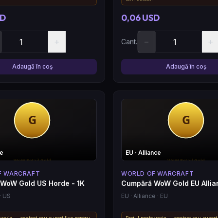
SD
0,06 USD
+
−
+
Cant.
Adaugă în coș
Adaugă în coș
de
EU
· Alliance
F WARCRAFT
WORLD OF WARCRAFT
WoW Gold US Horde - 1K
Cumpără WoW Gold EU Allia
· US
EU
· Alliance
· EU
 varia — contact sau suport live pentru
Prețul poate varia — contact sau suport