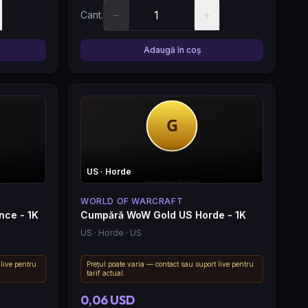
−
+
Cant.
Adaugă în coș
US
· Horde
WORLD OF WARCRAFT
nce - 1K
Cumpără WoW Gold US Horde - 1K
US
· Horde
· US
 live pentru
Prețul poate varia — contact sau suport live pentru
tarif actual.
0,06 USD