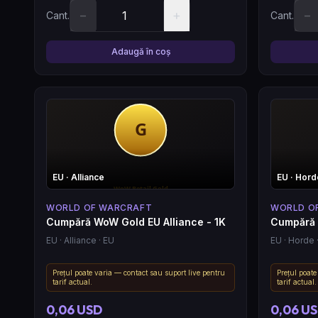
−
+
−
Cant.
Cant.
Adaugă în coș
EU
· Alliance
EU
· Hord
WORLD OF WARCRAFT
WORLD O
Cumpără WoW Gold EU Alliance - 1K
Cumpără 
EU
· Alliance
· EU
EU
· Horde
Prețul poate varia — contact sau suport live pentru
Prețul poate
tarif actual.
tarif actual.
0,06 USD
0,06 U