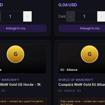
SD
0,06 USD
+
−
+
Cant.
Adaugă în coș
Adaugă în coș
de
EU
· Alliance
F WARCRAFT
WORLD OF WARCRAFT
WoW Gold US Horde - 1K
Cumpără WoW Gold EU Allia
· US
EU
· Alliance
· EU
 varia — contact sau suport live pentru
Prețul poate varia — contact sau suport
tarif actual.