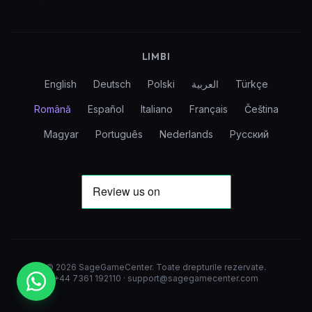
LIMBI
English
Deutsch
Polski
العربية
Türkçe
Română
Español
Italiano
Français
Čeština
Magyar
Português
Nederlands
Русский
©
2026
SageGameCenter
.
Toate drepturile rezervate.
+44 7361 192110
·
support@sagegamecenter.com