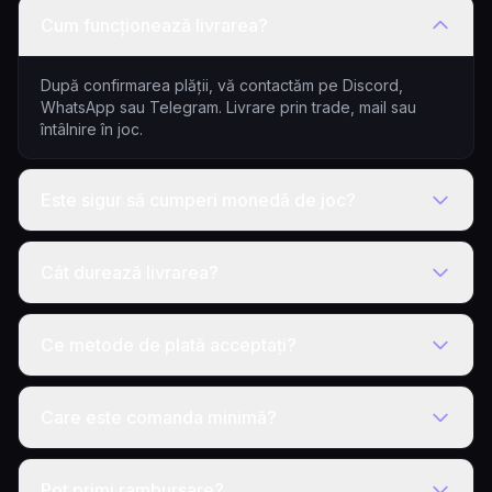
Cum funcționează livrarea?
După confirmarea plății, vă contactăm pe Discord,
WhatsApp sau Telegram. Livrare prin trade, mail sau
întâlnire în joc.
Este sigur să cumperi monedă de joc?
Cât durează livrarea?
Ce metode de plată acceptați?
Care este comanda minimă?
Pot primi rambursare?