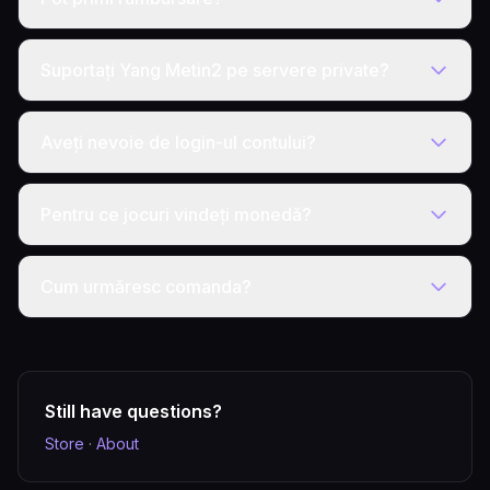
Suportați Yang Metin2 pe servere private?
Aveți nevoie de login-ul contului?
Pentru ce jocuri vindeți monedă?
Cum urmăresc comanda?
Still have questions?
Store
·
About