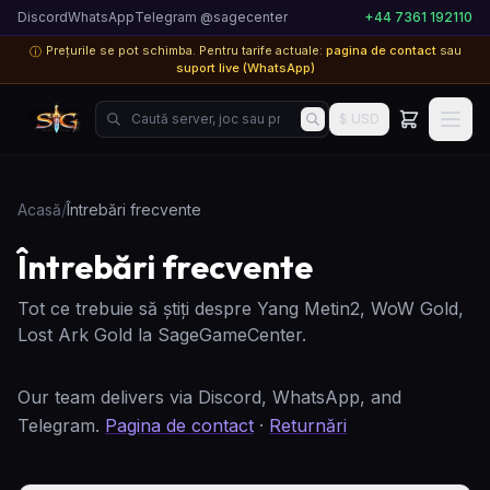
Discord
WhatsApp
Telegram @sagecenter
+44 7361 192110
Prețurile se pot schimba. Pentru tarife actuale:
pagina de contact
sau
ⓘ
suport live (WhatsApp)
Caută server, joc sau produs...
$ USD
Acasă
/
Întrebări frecvente
Întrebări frecvente
Tot ce trebuie să știți despre Yang Metin2, WoW Gold,
Lost Ark Gold la SageGameCenter.
Our team delivers via Discord, WhatsApp, and
Telegram.
Pagina de contact
·
Returnări