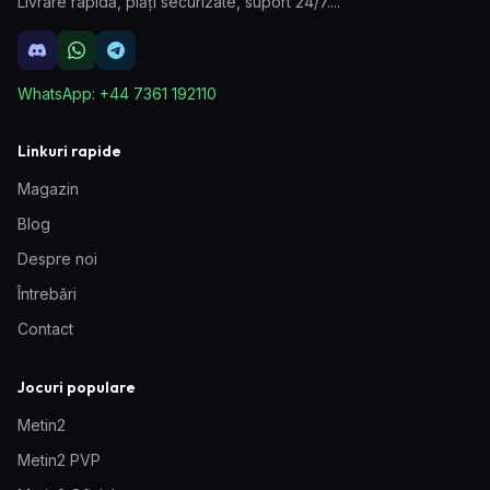
Livrare rapidă, plăți securizate, suport 24/7.
...
WhatsApp:
+44 7361 192110
Linkuri rapide
Magazin
Blog
Despre noi
Întrebări
Contact
Jocuri populare
Metin2
Metin2 PVP