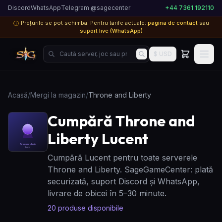
Discord
WhatsApp
Telegram @sagecenter
+44 7361 192110
Prețurile se pot schimba. Pentru tarife actuale:
pagina de contact
sau
ⓘ
suport live (WhatsApp)
Caută server, joc sau produs...
$ USD
Acasă
/
Mergi la magazin
/
Throne and Liberty
Cumpără Throne and
Liberty Lucent
Cumpără Lucent pentru toate serverele
Throne and Liberty. SageGameCenter: plată
securizată, suport Discord și WhatsApp,
livrare de obicei în 5–30 minute.
20
produse disponibile