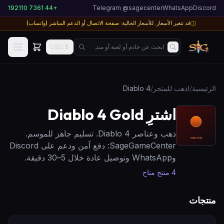
+44 7361 192110
Telegram @sagecenter
WhatsApp
Discord
قد تتغير الأسعار. للأسعار الحالية:
صفحة الاتصال
أو
الدعم المباشر (واتساب)
ⓘ
ابحث عن خادم أو لعبة أو منتج...
$ USD
الرئيسية
/
اذهب للمتجر
/
Diablo 4
اشترِ Diablo 4 Gold
ذهب وعناصر Diablo 4. تسليم جاهز للموسم.
SageGameCenter: دفع آمن ودعم على Discord
وWhatsApp وتوصيل عادة خلال 5–30 دقيقة.
4
منتج متاح
منتجات