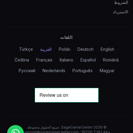
الشروط
الاسترداد
اللغات
English
Deutsch
Polski
العربية
Türkçe
Čeština
Français
Italiano
Español
Română
Русский
Nederlands
Português
Magyar
©
2026
SageGameCenter
.
جميع الحقوق محفوظة.
support@sagegamecenter.com
·
+44 7361 192110