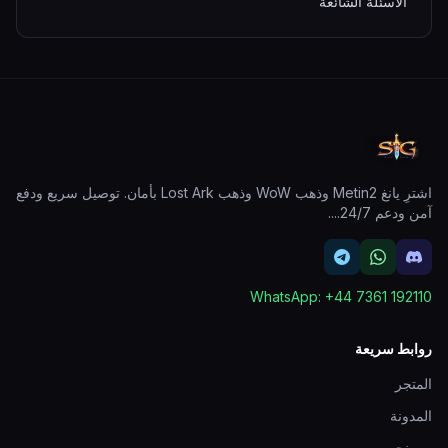
الأسئلة الشائعة
اشترِ يانغ Metin2 وذهب WoW وذهب Lost Ark بأمان. توصيل سريع ودفع
آمن ودعم 24/7.
...
WhatsApp:
+44 7361 192110
روابط سريعة
المتجر
المدونة
من نحن