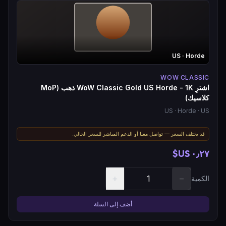
US
· Horde
WOW CLASSIC
اشترِ WoW Classic Gold US Horde - 1K ذهب (MoP
كلاسيك)
US
· Horde
· US
قد يختلف السعر — تواصل معنا أو الدعم المباشر للسعر الحالي.
٠٫٢٧ US$
+
−
الكمية
أضف إلى السلة