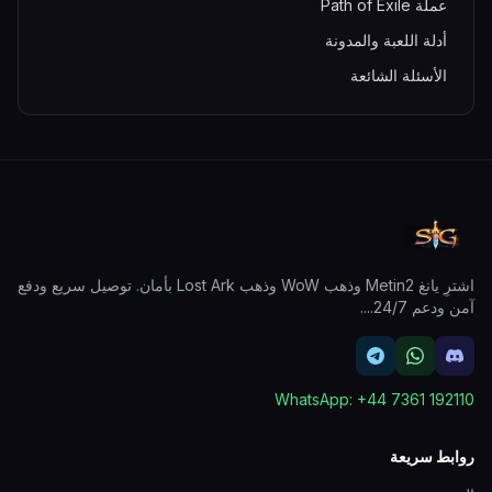
عملة Path of Exile
أدلة اللعبة والمدونة
الأسئلة الشائعة
اشترِ يانغ Metin2 وذهب WoW وذهب Lost Ark بأمان. توصيل سريع ودفع
آمن ودعم 24/7.
...
WhatsApp:
+44 7361 192110
روابط سريعة