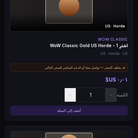
US
· Horde
WOW CLASSIC
اشترِ WoW Classic Gold US Horde - 1
US
· Horde
· US
قد يختلف السعر — تواصل معنا أو الدعم المباشر للسعر الحالي.
٠٫٠١ US$
+
−
الكمية
أضف إلى السلة