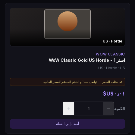
US
· Horde
WOW CLASSIC
اشترِ WoW Classic Gold US Horde - 1
US
· Horde
· US
قد يختلف السعر — تواصل معنا أو الدعم المباشر للسعر الحالي.
٠٫٠١ US$
+
−
الكمية
أضف إلى السلة