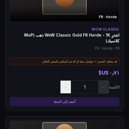
FR
· Horde
WOW CLASSIC
اشترِ WoW Classic Gold FR Horde - 1K ذهب (MoP
كلاسيك)
FR
· Horde
· FR
قد يختلف السعر — تواصل معنا أو الدعم المباشر للسعر الحالي.
٠٫٧١ US$
+
−
الكمية
أضف إلى السلة