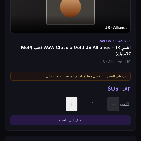
US
· Alliance
WOW CLASSIC
اشترِ WoW Classic Gold US Alliance - 1K ذهب (MoP
كلاسيك)
US
· Alliance
· US
قد يختلف السعر — تواصل معنا أو الدعم المباشر للسعر الحالي.
٠٫٨٢ US$
+
−
الكمية
أضف إلى السلة