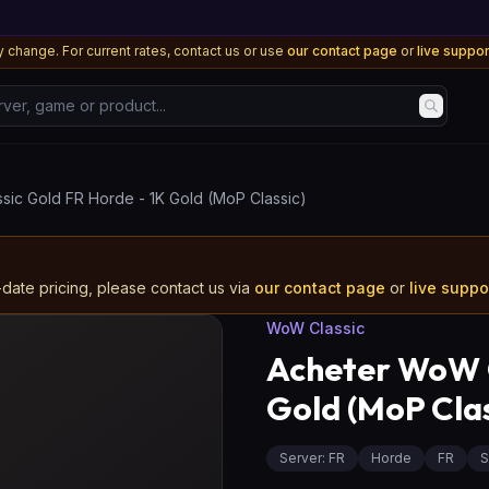
 change. For current rates, contact us or use
our contact page
or
live suppo
, game or product...
ic Gold FR Horde - 1K Gold (MoP Classic)
-date pricing, please contact us via
our contact page
or
live supp
WoW Classic
Acheter WoW C
Gold (MoP Clas
Server
:
FR
Horde
FR
S