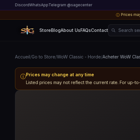
Discord
WhatsApp
Telegram @sagecenter
Prices may
ⓘ
Search server
Store
Blog
About Us
FAQs
Contact
Accueil
/
Go to Store
/
WoW Classic - Horde
/
Acheter WoW Class
Prices may change at any time
ⓘ
Listed prices may not reflect the current rate. For up-to