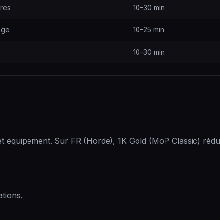
ères
10–30 min
nge
10–25 min
10–30 min
 équipement. Sur FR (Horde), 1K Gold (MoP Classic) rédui
tions.