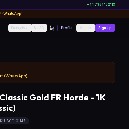
+44 7361 192110
rt (WhatsApp)
Français
$ USD
Profile
Sign In
Sign Up
ort (WhatsApp)
lassic Gold FR Horde - 1K
sic)
KU:
SGC-01147