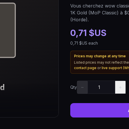
Vous cherchez wow classi
1K Gold (MoP Classic) à $0
(Horde).
0,71 $US
0,71 $US
each
Prices may change at any time
Listed prices may not reflect the
contact page
or
live support (W
−
+
Qty