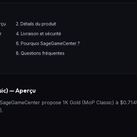
rçu
2
.
Détails du produit
r
4
.
Livraison et sécurité
6
.
Pourquoi SageGameCenter ?
8
.
Questions fréquentes
sic) — Aperçu
? SageGameCenter propose 1K Gold (MoP Classic) à $0.714
).