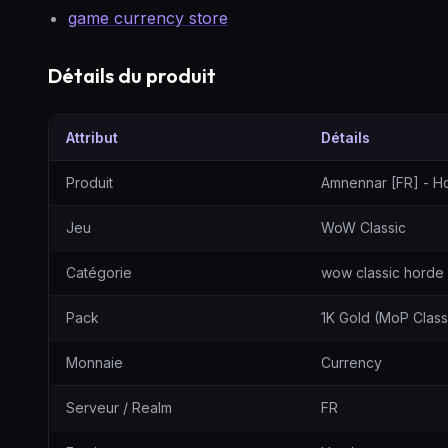
game currency store
Détails du produit
Attribut
Détails
Amnennar [FR] - Horde - 1K Gold (MoP Classic) — tableau de
Produit
Amnennar [FR] - Ho
Jeu
WoW Classic
Catégorie
wow classic horde
Pack
1K Gold (MoP Class
Monnaie
Currency
Serveur / Realm
FR