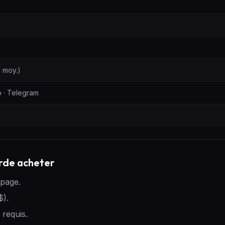
n moy.)
 · Telegram
rde acheter
 page.
$).
requis.