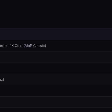
s spécifications
rde - 1K Gold (MoP Classic)
ic)