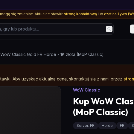
mogą się zmieniać. Aktualne stawki:
stronę kontaktową
lub
czat na żywo (W
ry lub produktu...
WoW Classic Gold FR Horde - 1K złota (MoP Classic)
awki. Aby uzyskać aktualną cenę, skontaktuj się z nami przez
stro
WoW Classic
Kup WoW Class
(MoP Classic)
Server
:
FR
Horde
FR
S