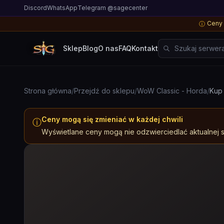
Discord
WhatsApp
Telegram @sagecenter
Ceny 
ⓘ
Szukaj serwera, g
Sklep
Blog
O nas
FAQ
Kontakt
Strona główna
/
Przejdź do sklepu
/
WoW Classic - Horda
/
Kup 
Ceny mogą się zmieniać w każdej chwili
ⓘ
Wyświetlane ceny mogą nie odzwierciedlać aktualnej st