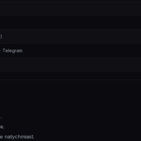
n)
 · Telegram
.
e.
e natychmiast.