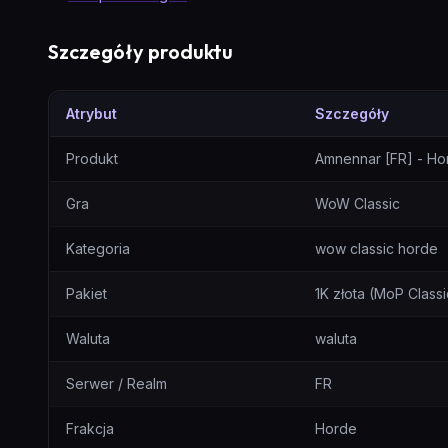
Szczegóły produktu
Atrybut
Szczegóły
Amnennar [FR] - Horda - 1K złota (MoP Classic) — tabela spe
Produkt
Amnennar [FR] - Hor
Gra
WoW Classic
Kategoria
wow classic horde
Pakiet
1K złota (MoP Classi
Waluta
waluta
Serwer / Realm
FR
Frakcja
Horde