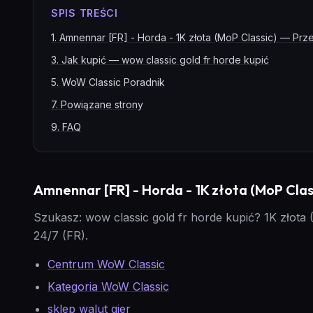
SPIS TREŚCI
1
.
Amnennar [FR] - Horda - 1K złota (MoP Classic) — Prz
3
.
Jak kupić — wow classic gold fr horde kupić
5
.
WoW Classic Poradnik
7
.
Powiązane strony
9
.
FAQ
Amnennar [FR] - Horda - 1K złota (MoP Clas
Szukasz: wow classic gold fr horde kupić? 1K złota
24/7 (FR).
Centrum WoW Classic
Kategoria WoW Classic
sklep walut gier