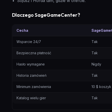
Sojusz i Horda tam, gdzie w ofercie.
Dlaczego SageGameCenter?
Cecha
SageGameC
SageGameCenter vs losowi sprzedawcy
Wsparcie 24/7
Tak
Bezpieczna płatność
Tak
Hasło wymagane
Nigdy
Historia zamówień
Tak
Minimum zamówienia
10 $ koszyk
Katalog wielu gier
Tak