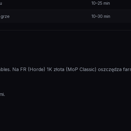
u
10–25 min
 grze
10–30 min
les. Na FR (Horde) 1K złota (MoP Classic) oszczędza farm
mi.