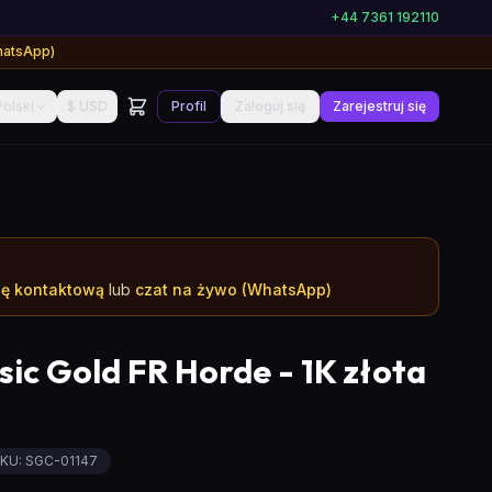
+44 7361 192110
hatsApp)
Polski
$ USD
Profil
Zaloguj się
Zarejestruj się
nę kontaktową
lub
czat na żywo (WhatsApp)
ic Gold FR Horde - 1K złota
KU:
SGC-01147