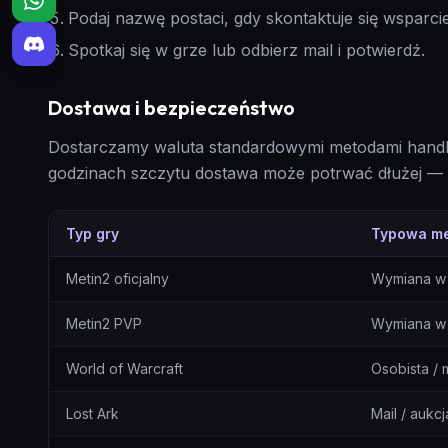
Podaj nazwę postaci, gdy skontaktuje się wsparcie
Spotkaj się w grze lub odbierz mail i potwierdź.
Dostawa i bezpieczeństwo
Dostarczamy waluta standardowymi metodami handlu 
godzinach szczytu dostawa może potrwać dłużej —
Typ gry
Typowa m
Metody dostawy według gry
Metin2 oficjalny
Wymiana w 
Metin2 PVP
Wymiana w
World of Warcraft
Osobista / m
Lost Ark
Mail / aukcj