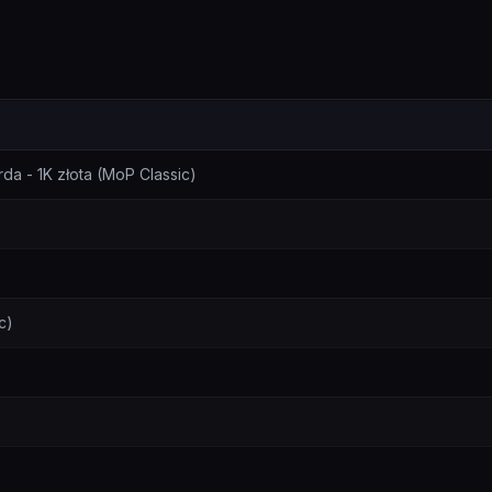
cyfikacji
da - 1K złota (MoP Classic)
c)