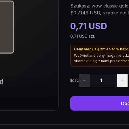
Szukasz: wow classic gold 
$0.7149 USD, szybka dosta
0,71 USD
0,71 USD
szt.
Ceny mogą się zmieniać w każde
Wyświetlane ceny mogą nie odzw
skontaktuj się z nami przez
stro
−
+
Ilość
Dod