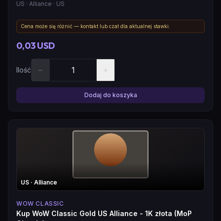
US
· Alliance
· US
Cena może się różnić — kontakt lub czat dla aktualnej stawki.
0,03 USD
−
+
Ilość
Dodaj do koszyka
US
· Alliance
WOW CLASSIC
Kup WoW Classic Gold US Alliance - 1K złota (MoP