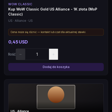
WOW CLASSIC
Kup WoW Classic Gold US Alliance - 1K złota (MoP
Classic)
US
· Alliance
· US
Cena może się różnić — kontakt lub czat dla aktualnej stawki.
0,45 USD
−
+
Ilość
Dodaj do koszyka
US
· Alliance