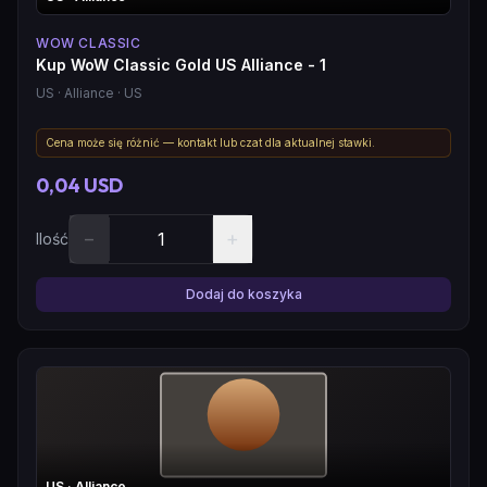
WOW CLASSIC
Kup WoW Classic Gold US Alliance - 1
US
· Alliance
· US
Cena może się różnić — kontakt lub czat dla aktualnej stawki.
0,04 USD
−
+
Ilość
Dodaj do koszyka
US
· Alliance