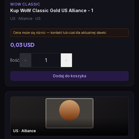
WOW CLASSIC
Kup WoW Classic Gold US Alliance - 1
US
· Alliance
· US
Cena może się różnić — kontakt lub czat dla aktualnej stawki.
0,03 USD
−
+
Ilość
Dodaj do koszyka
US
· Alliance