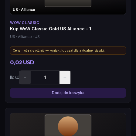
US
· Alliance
WOW CLASSIC
Kup WoW Classic Gold US Alliance - 1
US
· Alliance
· US
Cena może się różnić — kontakt lub czat dla aktualnej stawki.
0,02 USD
−
+
Ilość
Dodaj do koszyka