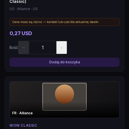
Classic)
US
· Alliance
· US
Cena może się różnić — kontakt lub czat dla aktualnej stawki.
0,27 USD
−
+
Ilość
Dodaj do koszyka
FR
· Alliance
WOW CLASSIC