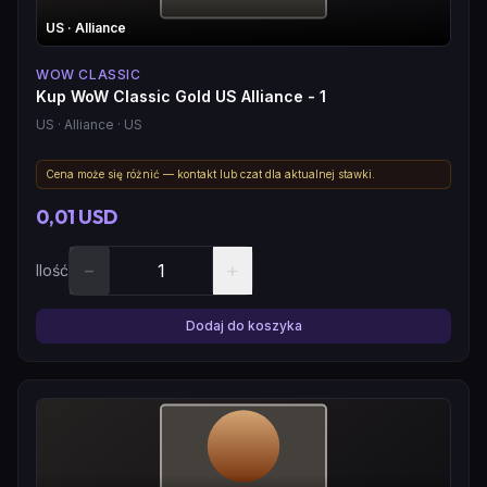
US
· Alliance
WOW CLASSIC
Kup WoW Classic Gold US Alliance - 1
US
· Alliance
· US
Cena może się różnić — kontakt lub czat dla aktualnej stawki.
0,01 USD
−
+
Ilość
Dodaj do koszyka