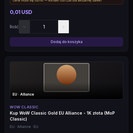
Cena może się różnić — kontakt lub czat dla aktualnej stawki.
0,01 USD
−
+
Ilość
Dodaj do koszyka
EU
· Alliance
WOW CLASSIC
Kup WoW Classic Gold EU Alliance - 1K złota (MoP
Classic)
EU
· Alliance
· EU