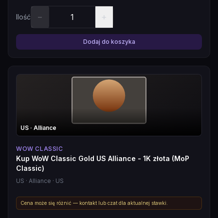
−
+
Ilość
Dodaj do koszyka
US
· Alliance
WOW CLASSIC
Kup WoW Classic Gold US Alliance - 1K złota (MoP
Classic)
US
· Alliance
· US
Cena może się różnić — kontakt lub czat dla aktualnej stawki.