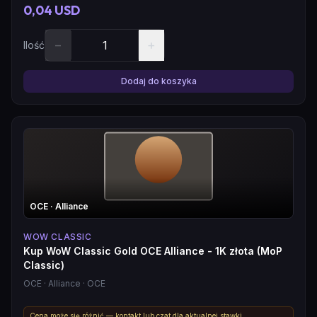
0,04 USD
−
+
Ilość
Dodaj do koszyka
OCE
· Alliance
WOW CLASSIC
Kup WoW Classic Gold OCE Alliance - 1K złota (MoP
Classic)
OCE
· Alliance
· OCE
Cena może się różnić — kontakt lub czat dla aktualnej stawki.