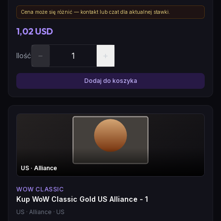
Cena może się różnić — kontakt lub czat dla aktualnej stawki.
1,02 USD
−
+
Ilość
Dodaj do koszyka
US
· Alliance
WOW CLASSIC
Kup WoW Classic Gold US Alliance - 1
US
· Alliance
· US