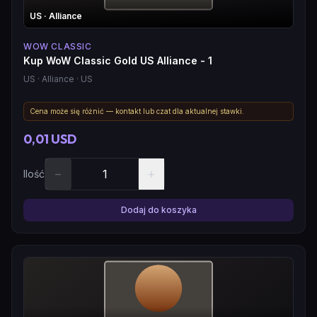
US
· Alliance
WOW CLASSIC
Kup WoW Classic Gold US Alliance - 1
US
· Alliance
· US
Cena może się różnić — kontakt lub czat dla aktualnej stawki.
0,01 USD
−
+
Ilość
Dodaj do koszyka