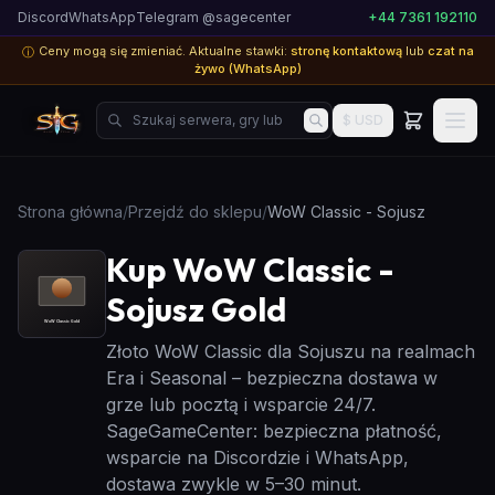
Discord
WhatsApp
Telegram @sagecenter
+44 7361 192110
Ceny mogą się zmieniać. Aktualne stawki:
stronę kontaktową
lub
czat na
ⓘ
żywo (WhatsApp)
Szukaj serwera, gry lub produktu...
$ USD
Strona główna
/
Przejdź do sklepu
/
WoW Classic - Sojusz
Kup WoW Classic -
Sojusz Gold
Złoto WoW Classic dla Sojuszu na realmach
Era i Seasonal – bezpieczna dostawa w
grze lub pocztą i wsparcie 24/7.
SageGameCenter: bezpieczna płatność,
wsparcie na Discordzie i WhatsApp,
dostawa zwykle w 5–30 minut.