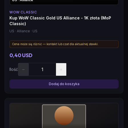
WOW CLASSIC
Kup WoW Classic Gold US Alliance - 1K złota (MoP
Classic)
US
· Alliance
· US
Cena może się różnić — kontakt lub czat dla aktualnej stawki.
0,40 USD
−
+
Ilość
Dodaj do koszyka