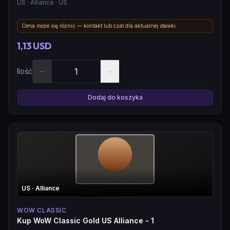
US
· Alliance
· US
Cena może się różnić — kontakt lub czat dla aktualnej stawki.
1,13 USD
−
+
Ilość
Dodaj do koszyka
US
· Alliance
WOW CLASSIC
Kup WoW Classic Gold US Alliance - 1