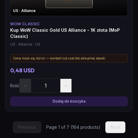
US
· Alliance
WOW CLASSIC
Kup WoW Classic Gold US Alliance - 1K złota (MoP
Classic)
US
· Alliance
· US
Cena może się różnić — kontakt lub czat dla aktualnej stawki.
0,48 USD
−
+
Ilość
Dodaj do koszyka
Previous
Page
1
of
7
(
164
products)
Next