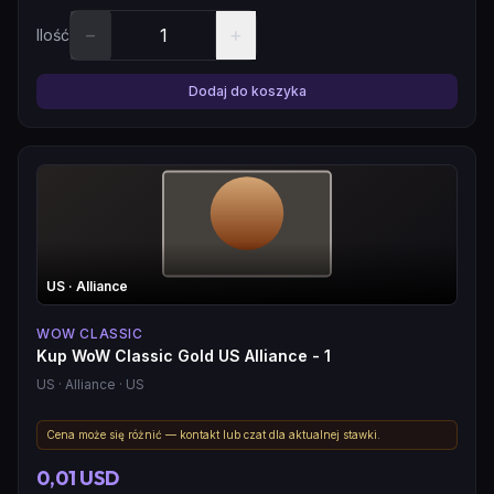
−
+
Ilość
Dodaj do koszyka
US
· Alliance
WOW CLASSIC
Kup WoW Classic Gold US Alliance - 1
US
· Alliance
· US
Cena może się różnić — kontakt lub czat dla aktualnej stawki.
0,01 USD