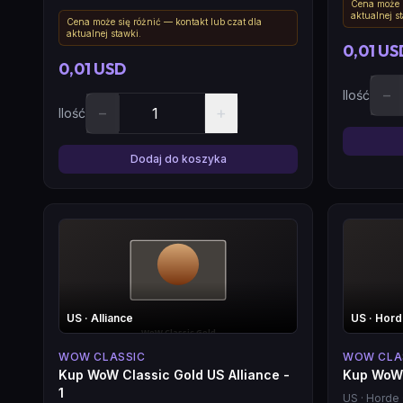
Cena może s
aktualnej s
Cena może się różnić — kontakt lub czat dla
aktualnej stawki.
0,01 US
0,01 USD
−
Ilość
−
+
Ilość
Dodaj do koszyka
US
· Alliance
US
· Hor
WOW CLASSIC
WOW CLA
Kup WoW Classic Gold US Alliance -
Kup WoW 
1
US
· Horde