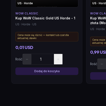
US
· Horde
US
· Hor
WOW CLASSIC
WOW CLA
Kup WoW Classic Gold US Horde - 1
Kup WoW 
złota (Mo
US
· Horde
· US
US
· Horde
Cena może się różnić — kontakt lub czat dla
aktualnej stawki.
Cena może s
aktualnej s
0,01 USD
0,99 U
−
+
Ilość
−
Ilość
Dodaj do koszyka