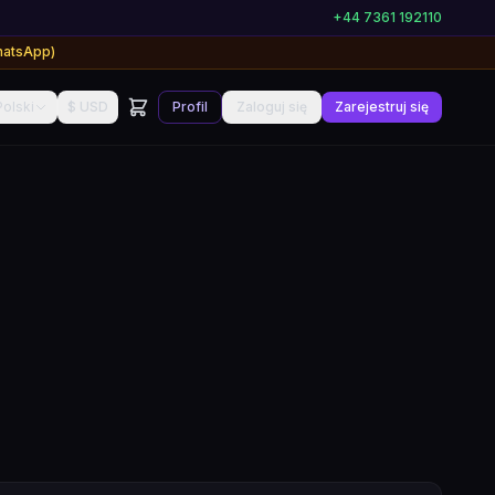
+44 7361 192110
hatsApp)
Polski
$ USD
Profil
Zaloguj się
Zarejestruj się