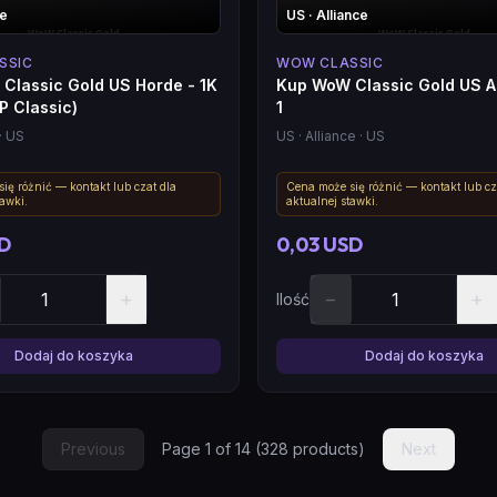
de
US
· Alliance
SSIC
WOW CLASSIC
Classic Gold US Horde - 1K
Kup WoW Classic Gold US Al
P Classic)
1
· US
US
· Alliance
· US
ię różnić — kontakt lub czat dla
Cena może się różnić — kontakt lub cz
tawki.
aktualnej stawki.
SD
0,03 USD
+
−
+
Ilość
Dodaj do koszyka
Dodaj do koszyka
Previous
Page
1
of
14
(
328
products)
Next