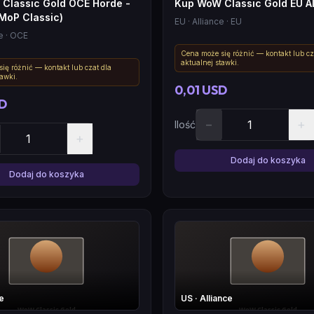
Classic Gold OCE Horde -
Kup WoW Classic Gold EU All
(MoP Classic)
EU
· Alliance
· EU
e
· OCE
Cena może się różnić — kontakt lub cz
aktualnej stawki.
ię różnić — kontakt lub czat dla
tawki.
0,01 USD
SD
−
+
Ilość
+
Dodaj do koszyka
Dodaj do koszyka
e
US
· Alliance