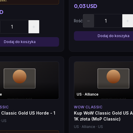
tawki.
0,03 USD
SD
−
+
Ilość
+
Dodaj do koszyka
Dodaj do koszyka
de
US
· Alliance
SSIC
WOW CLASSIC
Classic Gold US Horde - 1
Kup WoW Classic Gold US Al
1K złota (MoP Classic)
· US
US
· Alliance
· US