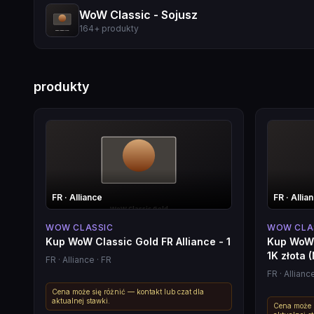
WoW Classic - Sojusz
164
+
produkty
produkty
FR
· Alliance
FR
· Allia
WOW CLASSIC
WOW CLA
Kup WoW Classic Gold FR Alliance - 1
Kup WoW 
1K złota 
FR
· Alliance
· FR
FR
· Allianc
Cena może się różnić — kontakt lub czat dla
aktualnej stawki.
Cena może s