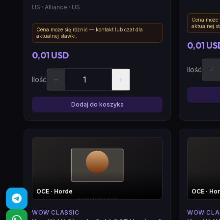
US
· Alliance
· US
Cena może s
aktualnej s
Cena może się różnić — kontakt lub czat dla
aktualnej stawki.
0,01 US
0,01 USD
−
Ilość
−
+
Ilość
Dodaj do koszyka
OCE
· Horde
OCE
· Ho
WOW CLASSIC
WOW CLA