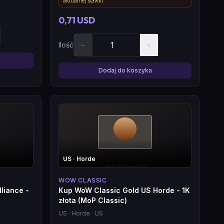
aktualnej stawki.
0,71 USD
−
+
Ilość
Dodaj do koszyka
US
· Horde
WOW CLASSIC
liance -
Kup WoW Classic Gold US Horde - 1K
złota (MoP Classic)
US
· Horde
· US