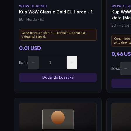
WOW CLASSIC
WOW CLA
Kup WoW Classic Gold EU Horde - 1
Kup WoW 
złota (Mo
EU
· Horde
· EU
EU
· Horde
Cena może się różnić — kontakt lub czat dla
aktualnej stawki.
Cena może s
aktualnej s
0,01 USD
0,46 U
−
+
Ilość
−
Ilość
Dodaj do koszyka