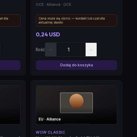
OCE
· Alliance
· OCE
at dla
Cena może się różnić — kontakt lub czat dla
aktualnej stawki.
0,24 USD
−
+
Ilość
Dodaj do koszyka
EU
· Alliance
WOW CLASSIC