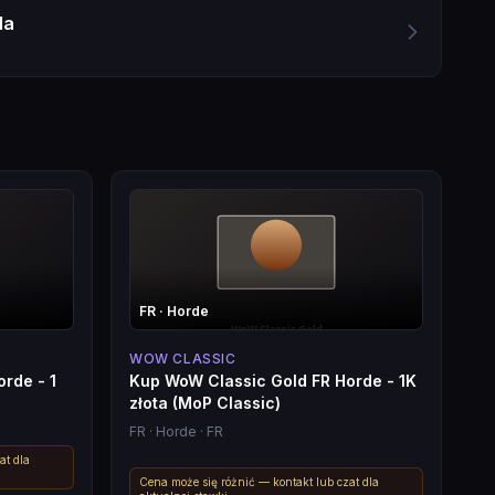
da
FR
· Horde
WOW CLASSIC
rde - 1
Kup WoW Classic Gold FR Horde - 1K
złota (MoP Classic)
FR
· Horde
· FR
at dla
Cena może się różnić — kontakt lub czat dla