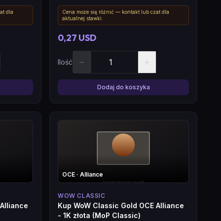
at dla
Cena może się różnić — kontakt lub czat dla
aktualnej stawki.
0,27 USD
−
+
Ilość
Dodaj do koszyka
OCE
· Alliance
WOW CLASSIC
Alliance
Kup WoW Classic Gold OCE Alliance
- 1K złota (MoP Classic)