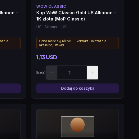
WOW CLASSIC
liance -
Kup WoW Classic Gold US Alliance -
1K złota (MoP Classic)
US
· Alliance
· US
at dla
Cena może się różnić — kontakt lub czat dla
aktualnej stawki.
1,13 USD
−
+
Ilość
Dodaj do koszyka