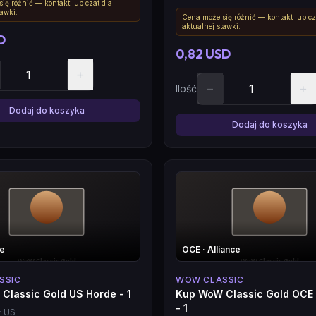
ię różnić — kontakt lub czat dla
tawki.
Cena może się różnić — kontakt lub cz
aktualnej stawki.
D
0,82 USD
+
−
+
Ilość
Dodaj do koszyka
Dodaj do koszyka
de
OCE
· Alliance
SSIC
WOW CLASSIC
Classic Gold US Horde - 1
Kup WoW Classic Gold OCE 
- 1
· US