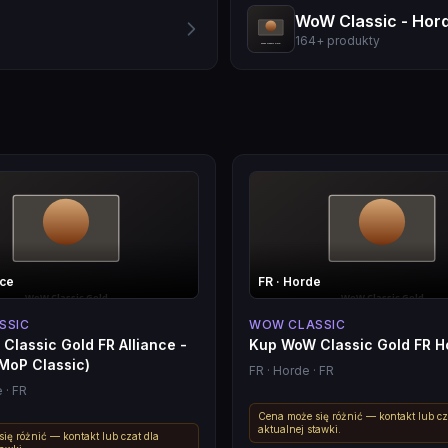
WoW Classic - Hor
164
+
produkty
nce
FR
· Horde
SSIC
WOW CLASSIC
Classic Gold FR Alliance -
Kup WoW Classic Gold FR Ho
(MoP Classic)
FR
· Horde
· FR
e
· FR
Cena może się różnić — kontakt lub cz
aktualnej stawki.
ię różnić — kontakt lub czat dla