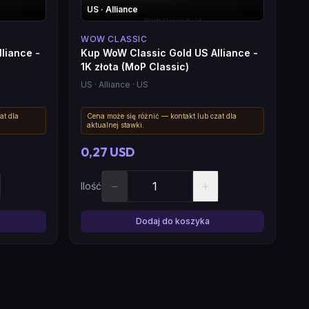
US
· Alliance
WOW CLASSIC
liance -
Kup WoW Classic Gold US Alliance -
1K złota (MoP Classic)
US
· Alliance
· US
at dla
Cena może się różnić — kontakt lub czat dla
aktualnej stawki.
0,27 USD
−
+
Ilość
Dodaj do koszyka