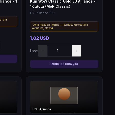
iance - 1
Kup WoW Classic Gold EU Alliance -
1K złota (MoP Classic)
EU
· Alliance
· EU
at dla
Cena może się różnić — kontakt lub czat dla
aktualnej stawki.
1,02 USD
−
+
Ilość
Dodaj do koszyka
US
· Alliance