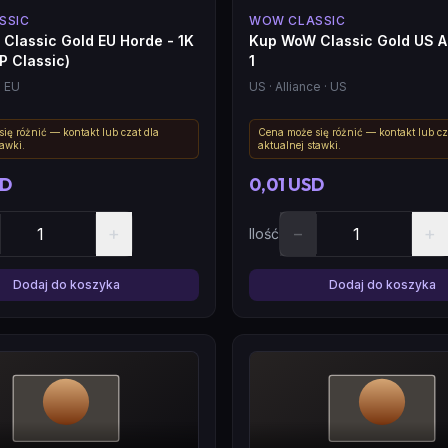
SSIC
WOW CLASSIC
Classic Gold EU Horde - 1K
Kup WoW Classic Gold US Al
P Classic)
1
· EU
US
· Alliance
· US
ię różnić — kontakt lub czat dla
Cena może się różnić — kontakt lub cz
tawki.
aktualnej stawki.
SD
0,01 USD
+
−
+
Ilość
Dodaj do koszyka
Dodaj do koszyka