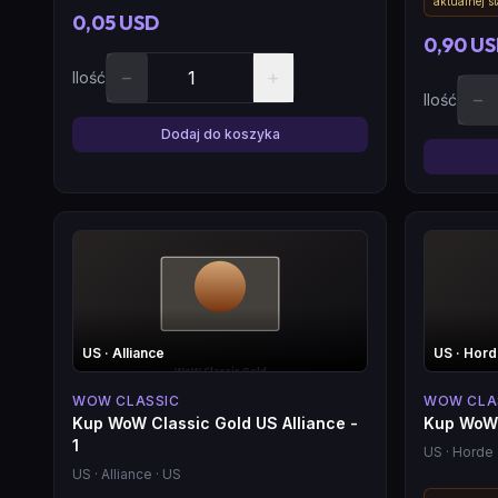
aktualnej s
0,05 USD
0,90 U
−
+
Ilość
−
Ilość
Dodaj do koszyka
US
· Alliance
US
· Hor
WOW CLASSIC
WOW CLA
Kup WoW Classic Gold US Alliance -
Kup WoW 
1
US
· Horde
US
· Alliance
· US