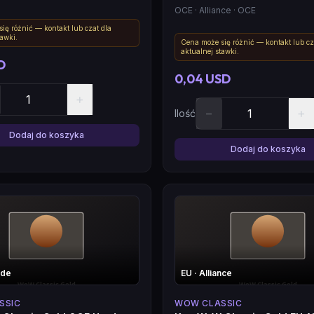
OCE
· Alliance
· OCE
ię różnić — kontakt lub czat dla
tawki.
Cena może się różnić — kontakt lub cz
aktualnej stawki.
D
0,04 USD
+
−
+
Ilość
Dodaj do koszyka
Dodaj do koszyka
rde
EU
· Alliance
SSIC
WOW CLASSIC