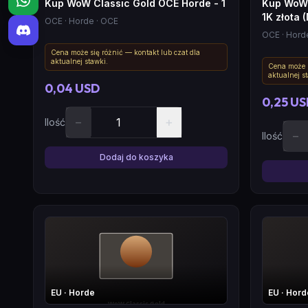
Kup WoW Classic Gold OCE Horde - 1
Kup WoW 
1K złota 
OCE
· Horde
· OCE
OCE
· Hord
Cena może się różnić — kontakt lub czat dla
aktualnej stawki.
Cena może s
aktualnej s
0,04 USD
0,25 U
−
+
Ilość
−
Ilość
Dodaj do koszyka
EU
· Horde
EU
· Hord