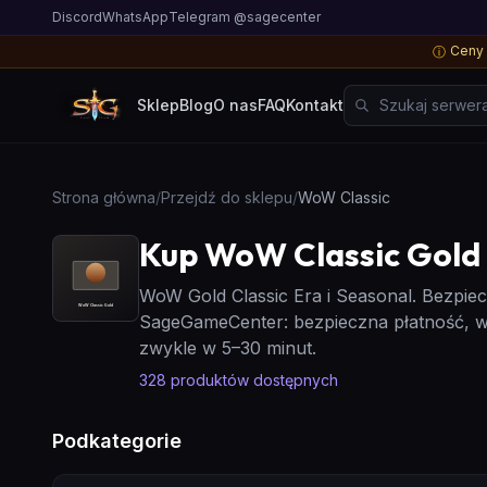
Discord
WhatsApp
Telegram @sagecenter
Ceny 
ⓘ
Szukaj serwera, g
Sklep
Blog
O nas
FAQ
Kontakt
Strona główna
/
Przejdź do sklepu
/
WoW Classic
Kup WoW Classic Gold
WoW Gold Classic Era i Seasonal. Bezpie
SageGameCenter: bezpieczna płatność, w
zwykle w 5–30 minut.
328
produktów dostępnych
Podkategorie